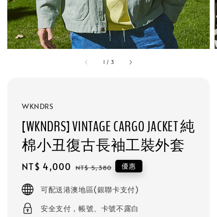
1
/
3
WKNDRS
[WKNDRS] VINTAGE CARGO JACKET 純
棉小丑復古長袖工裝外套
Sale
NT$ 4,000
Regular
優惠
NT$ 5,380
price
price
可配送港澳地區(銀聯卡支付)
安全支付，帳號、卡號不露白