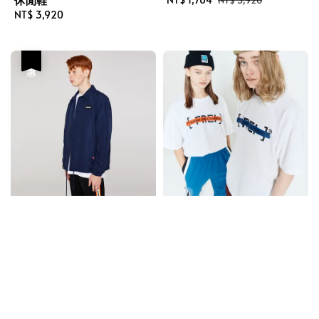
Regular
NT$ 3,920
price
price
price
優惠