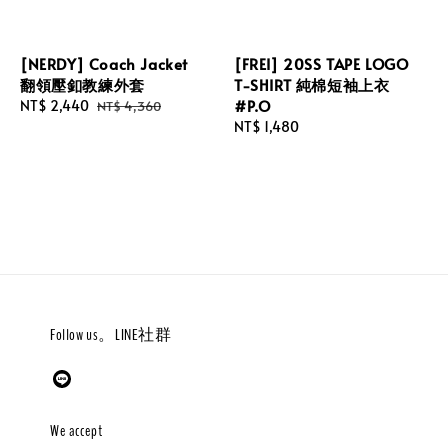
[NERDY] Coach Jacket
[FREI] 20SS TAPE LOGO
翻領壓釦教練外套
T-SHIRT 純棉短袖上衣
#P.O
Sale
NT$ 2,440
Regular
NT$ 4,360
price
price
Regular
NT$ 1,480
price
Follow us。LINE社群
We accept