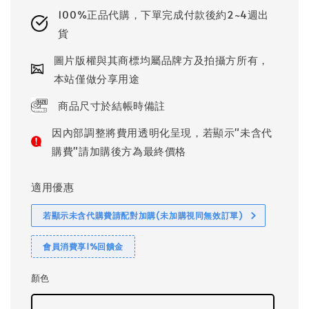
100%正品代購，下單完成付款後約2~4週出
貨
圖片版權與其商標均屬品牌方及拍攝方所有，
本站僅做分享用途
商品尺寸於結帳時備註
因內部調整將費用透明化呈現，若顯示"未含代
購費"請加購後方為最終價格
適用優惠
若顯示未含代購費請配對加購(未加購視同無效訂單)
會員消費享1%回饋金
顏色