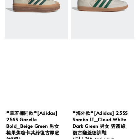
*章若楠同款*[Adidas]
*海外款*[Adidas] 25SS
25SS Gazelle
Samba LT_Cloud White
Bold_Beige Green 男女
Dark Green 男女 雲霧綠
榛果焦糖卡其綠復古厚底
復古翻蓋德訓鞋
休閒鞋
Sale
NT$ 1,764
Regular
NT$ 3,920