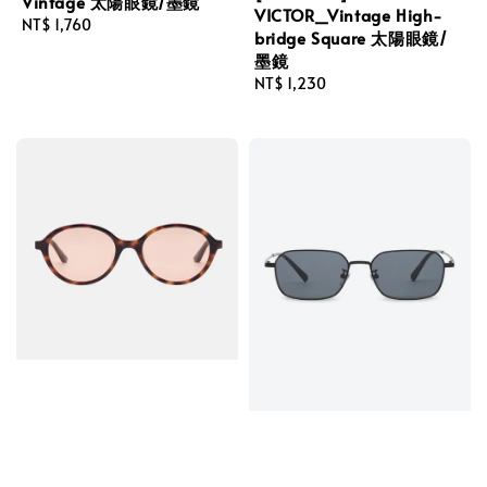
Vintage 太陽眼鏡/墨鏡
VICTOR_Vintage High-
Regular
NT$ 1,760
bridge Square 太陽眼鏡/
price
墨鏡
Regular
NT$ 1,230
price