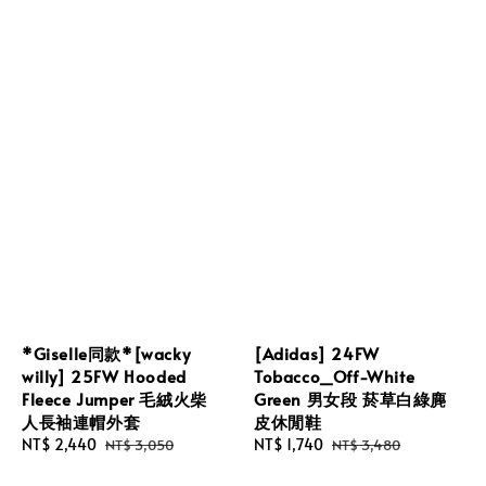
*Giselle同款*[wacky
[Adidas] 24FW
willy] 25FW Hooded
Tobacco_Off-White
Fleece Jumper 毛絨火柴
Green 男女段 菸草白綠麂
人長袖連帽外套
皮休閒鞋
Sale
NT$ 2,440
Regular
Sale
NT$ 1,740
Regular
NT$ 3,050
NT$ 3,480
price
price
price
price