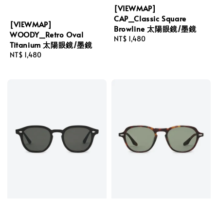
[VIEWMAP]
CAP_Classic Square
[VIEWMAP]
Browline 太陽眼鏡/墨鏡
WOODY_Retro Oval
Regular
NT$ 1,480
Titanium 太陽眼鏡/墨鏡
price
Regular
NT$ 1,480
price