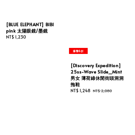
[BLUE ELEPHANT] BIBI
pink 太陽眼鏡/墨鏡
Regular
NT$ 1,230
price
爆擊6折
[Discovery Expedition]
25ss-Wave Slide_Mint
男女 薄荷綠休閒街頭洞洞
拖鞋
Sale
NT$ 1,248
Regular
NT$ 2,080
price
price