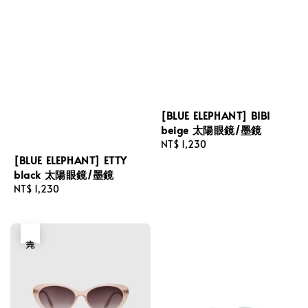
[BLUE ELEPHANT] BIBI
beige 太陽眼鏡/墨鏡
Regular
NT$ 1,230
price
[BLUE ELEPHANT] ETTY
black 太陽眼鏡/墨鏡
Regular
NT$ 1,230
price
售完