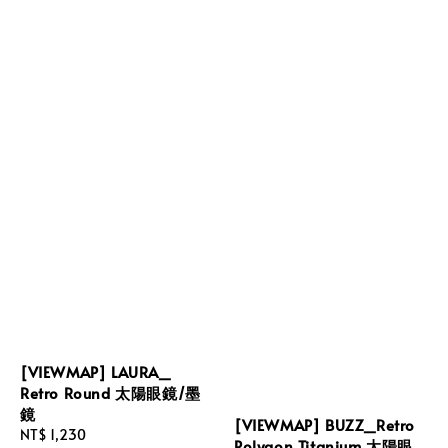
[VIEWMAP] LAURA_
Retro Round 太陽眼鏡/墨
鏡
[VIEWMAP] BUZZ_Retro
Regular
NT$ 1,230
Polygon Titanium 太陽眼