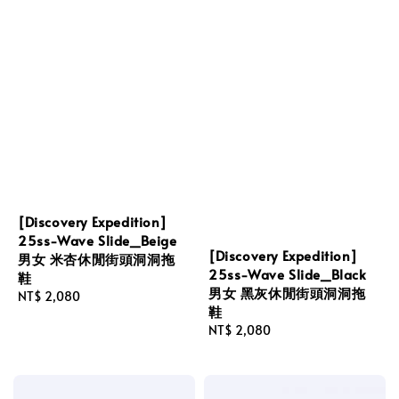
[Discovery Expedition]
25ss-Wave Slide_Beige
[Discovery Expedition]
男女 米杏休閒街頭洞洞拖
25ss-Wave Slide_Black
鞋
男女 黑灰休閒街頭洞洞拖
Regular
NT$ 2,080
鞋
price
Regular
NT$ 2,080
price