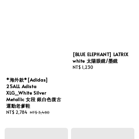
[BLUE ELEPHANT] LATRIX
white 太陽眼鏡/墨鏡
Regular
NT$ 1,230
price
*海外款*[Adidas]
25ALL Adista
XLG_White Silver
Metallic 女段 銀白色復古
運動老爹鞋
Sale
NT$ 2,784
Regular
NT$ 3,480
price
price