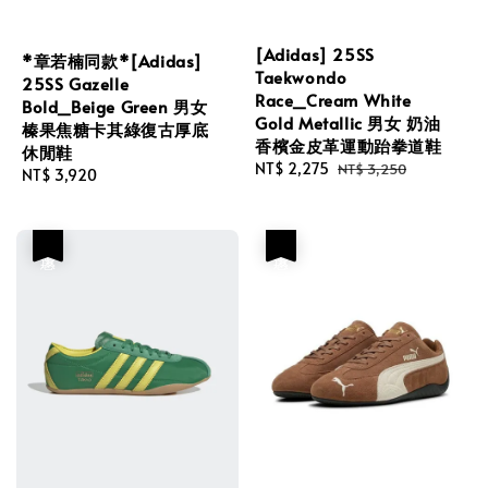
[Adidas] 25SS
*章若楠同款*[Adidas]
Taekwondo
25SS Gazelle
Race_Cream White
Bold_Beige Green 男女
Gold Metallic 男女 奶油
榛果焦糖卡其綠復古厚底
香檳金皮革運動跆拳道鞋
休閒鞋
Sale
NT$ 2,275
Regular
NT$ 3,250
Regular
NT$ 3,920
price
price
price
優惠
優惠