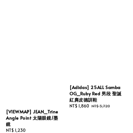
[Adidas] 25ALL Samba
OG_Ruby Red 男段 聖誕
紅麂皮德訓鞋
Sale
NT$ 1,860
Regular
NT$ 3,720
[VIEWMAP] JEAN_Trine
price
price
Angle Point 太陽眼鏡/墨
鏡
Regular
NT$ 1,230