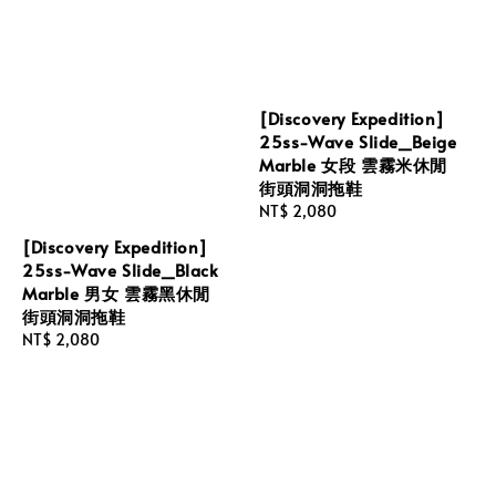
[Discovery Expedition]
25ss-Wave Slide_Beige
Marble 女段 雲霧米休閒
街頭洞洞拖鞋
Regular
NT$ 2,080
price
[Discovery Expedition]
25ss-Wave Slide_Black
Marble 男女 雲霧黑休閒
街頭洞洞拖鞋
Regular
NT$ 2,080
price