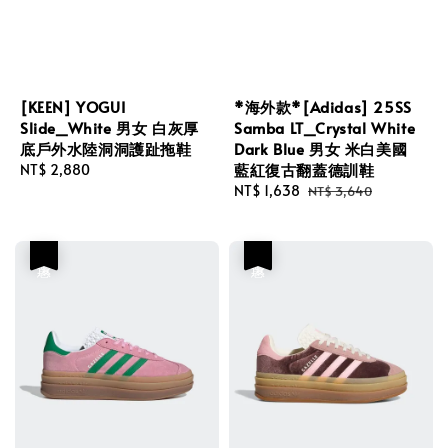
[KEEN] YOGUI
*海外款*[Adidas] 25SS
Slide_White 男女 白灰厚
Samba LT_Crystal White
底戶外水陸洞洞護趾拖鞋
Dark Blue 男女 米白美國
藍紅復古翻蓋德訓鞋
Regular
NT$ 2,880
price
Sale
NT$ 1,638
Regular
NT$ 3,640
price
price
優惠
優惠