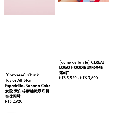
[acme de la vie] CEREAL
LOGO HOODIE 純棉長袖
連帽T
[Converse] Chuck
Regular
NT$ 3,520
-
NT$ 3,600
Taylor All Star
price
Espadrille-Banana Cake
女段 黃白棉麻編織厚底帆
布休閒鞋
Regular
NT$ 2,920
price