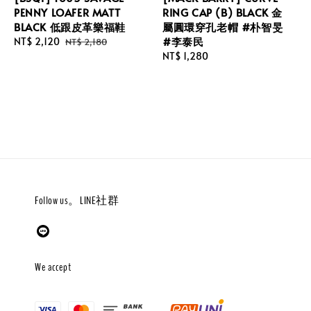
PENNY LOAFER MATT
RING CAP (B) BLACK 金
BLACK 低跟皮革樂福鞋
屬圓環穿孔老帽 #朴智旻
#李泰民
Sale
NT$ 2,120
Regular
NT$ 2,180
price
price
Regular
NT$ 1,280
price
Follow us。LINE社群
We accept