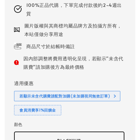
100%正品代購，下單完成付款後約2~4週出
貨
圖片版權與其商標均屬品牌方及拍攝方所有，
本站僅做分享用途
商品尺寸於結帳時備註
因內部調整將費用透明化呈現，若顯示"未含代
購費"請加購後方為最終價格
適用優惠
若顯示未含代購費請配對加購(未加購視同無效訂單)
會員消費享1%回饋金
顏色