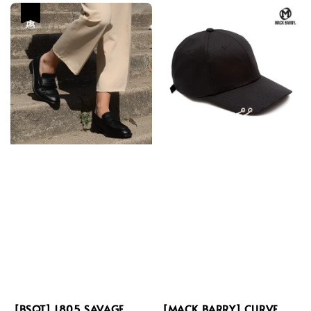
優惠
[BSQT] 1805 SAVAGE
[MACK BARRY] CURVE