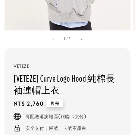
1
/
4
VETEZE
[VETEZE] Curve Logo Hood 純棉長
袖連帽上衣
Regular
NT$ 2,760
售完
price
可配送港澳地區(銀聯卡支付)
安全支付，帳號、卡號不露白