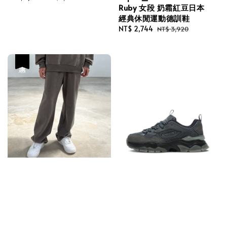
Ruby 女段 奶霜紅豆日本
price
price
經典休閒運動德訓鞋
Sale
NT$ 2,744
Regular
NT$ 3,920
price
price
優惠