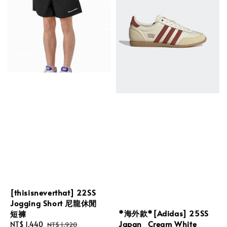
[thisisneverthat] 22SS
Jogging Short 尼龍休閒
*海外款*[Adidas] 25SS
短褲
Japan_Cream White
Sale
NT$ 1,440
Regular
NT$ 1,920