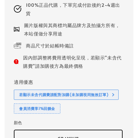
100%正品代購，下單完成付款後約2~4週出
貨
圖片版權與其商標均屬品牌方及拍攝方所有，
本站僅做分享用途
商品尺寸於結帳時備註
因內部調整將費用透明化呈現，若顯示"未含代
購費"請加購後方為最終價格
適用優惠
若顯示未含代購費請配對加購(未加購視同無效訂單)
會員消費享1%回饋金
顏色