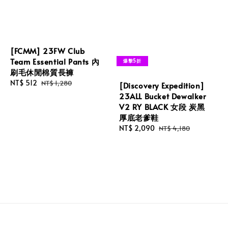
[FCMM] 23FW Club
Team Essential Pants 內
爆擊5折
刷毛休閒棉質長褲
Sale
NT$ 512
Regular
NT$ 1,280
[Discovery Expedition]
price
price
23ALL Bucket Dewalker
V2 RY BLACK 女段 炭黑
厚底老爹鞋
Sale
NT$ 2,090
Regular
NT$ 4,180
price
price