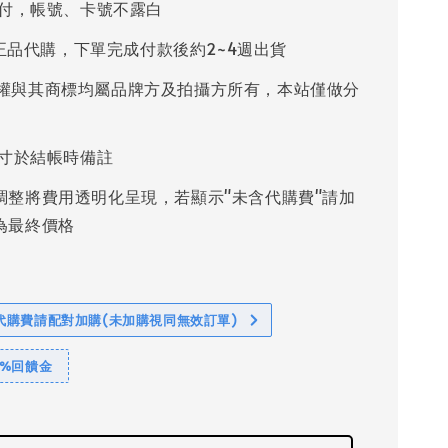
付，帳號、卡號不露白
%正品代購，下單完成付款後約2~4週出貨
權與其商標均屬品牌方及拍攝方所有，本站僅做分
寸於結帳時備註
調整將費用透明化呈現，若顯示"未含代購費"請加
為最終價格
代購費請配對加購(未加購視同無效訂單)
1%回饋金