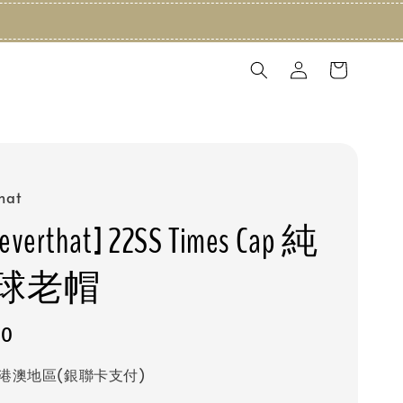
that
neverthat] 22SS Times Cap 純
球老帽
20
港澳地區(銀聯卡支付)