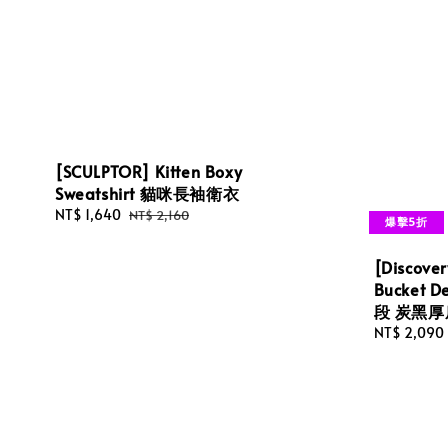
[SCULPTOR] Kitten Boxy
Sweatshirt 貓咪長袖衛衣
Sale
NT$ 1,640
Regular
NT$ 2,160
爆擊5折
price
price
[Discover
Bucket D
段 炭黑
Sale
NT$ 2,090
price