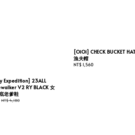
[OiOi] CHECK BUCKET H
漁夫帽
Regular
NT$ 1,560
price
y Expedition] 23ALL
ewalker V2 RY BLACK 女
厚底老爹鞋
Regular
NT$ 4,180
price