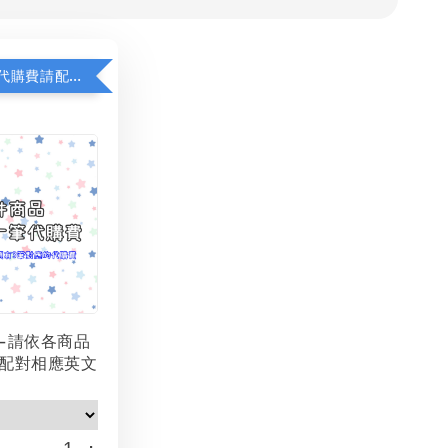
若顯示未含代購費請配對加購(未加購視同無效訂單)
-請依各商品
配對相應英文