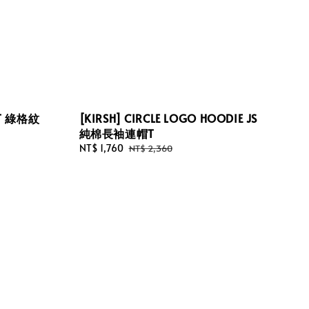
AT 綠格紋
[KIRSH] CIRCLE LOGO HOODIE JS
純棉長袖連帽T
Sale
NT$ 1,760
Regular
NT$ 2,360
price
price