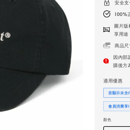
安全支
100
圖片版
享用途
商品尺
因內部
購後方
適用優惠
若顯示未含
會員消費享
顏色