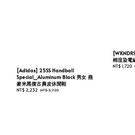
[WKNDRS]
棉渲染電
Sale
NT$ 1,720
[Adidas] 25SS Handball
price
Special_Aluminum Black 男女 燕
麥米黑復古麂皮休閒鞋
Sale
NT$ 2,232
Regular
NT$ 3,720
price
price