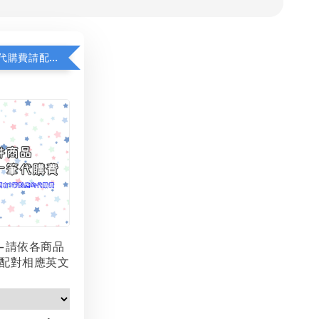
若顯示未含代購費請配對加購(未加購視同無效訂單)
-請依各商品
配對相應英文