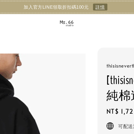
加入官方LINE領取折扣碼100元
詳情
thisisnever
[thisis
純棉
Sale
NT$ 1,7
price
可配送