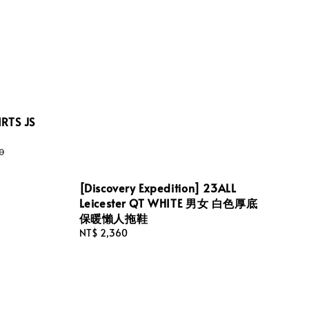
IRTS JS
0
[Discovery Expedition] 23ALL
Leicester QT WHITE 男女 白色厚底
保暖懶人拖鞋
Regular
NT$ 2,360
price