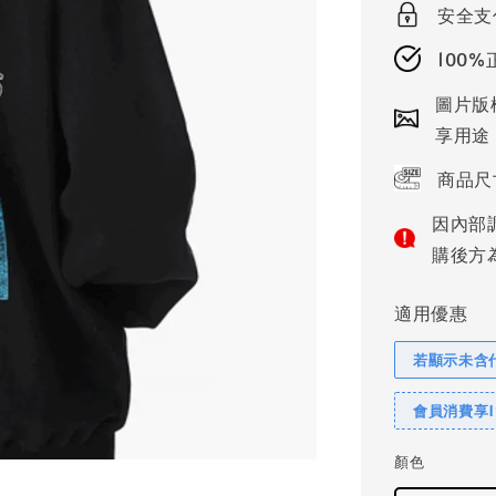
安全支
100
圖片版
享用途
商品尺
因內部
購後方
適用優惠
若顯示未含
會員消費享
顏色