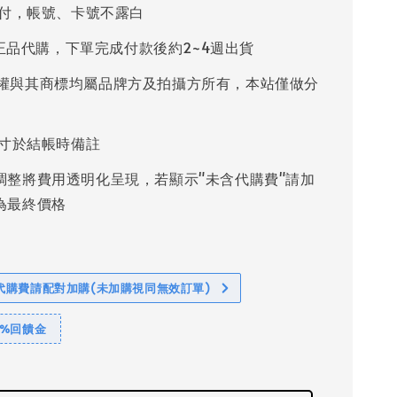
付，帳號、卡號不露白
%正品代購，下單完成付款後約2~4週出貨
權與其商標均屬品牌方及拍攝方所有，本站僅做分
寸於結帳時備註
調整將費用透明化呈現，若顯示"未含代購費"請加
為最終價格
代購費請配對加購(未加購視同無效訂單)
1%回饋金