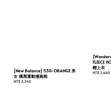
[Wonderw
FLEECE
帽上衣
[New Balance] 530-ORANGE 男
Regular
NT$ 2,440
女 橘黑運動慢跑鞋
price
Regular
NT$ 3,240
price