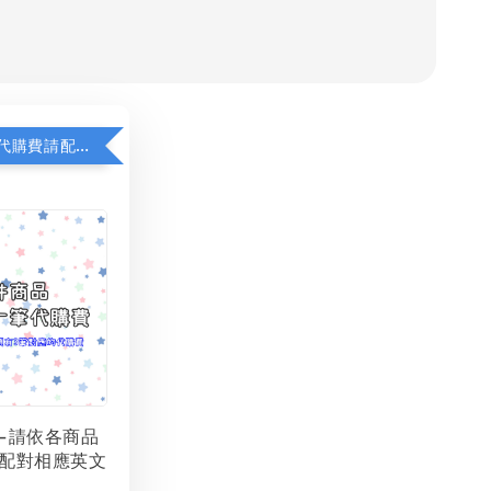
若顯示未含代購費請配對加購(未加購視同無效訂單)
-請依各商品
配對相應英文