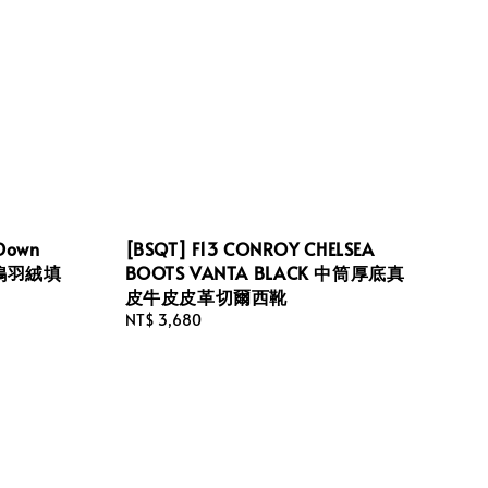
 Down
[BSQT] F13 CONROY CHELSEA
:20鴨羽絨填
BOOTS VANTA BLACK 中筒厚底真
皮牛皮皮革切爾西靴
Regular
NT$ 3,680
price