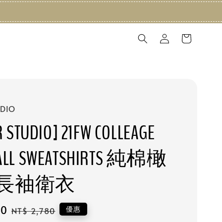
UDIO
R STUDIO] 21FW COLLEAGE
ALL SWEATSHIRTS 純棉橄
長袖衛衣
20
Regular
優惠
NT$ 2,780