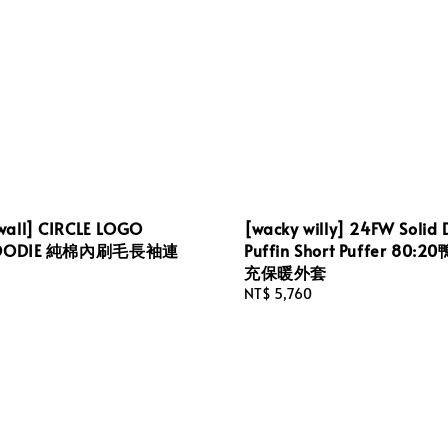
all] CIRCLE LOGO
[wacky willy] 24FW Solid
 HOODIE 純棉內刷毛長袖連
Puffin Short Puffer 80
充保暖外套
Regular
NT$ 5,760
price