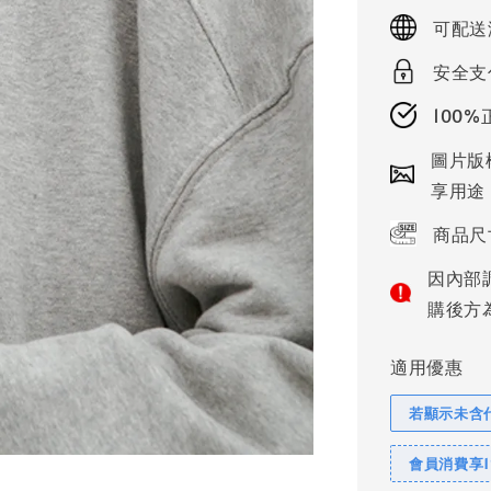
price
可配送
安全支
100
圖片版
享用途
商品尺
因內部
購後方
適用優惠
若顯示未含
會員消費享