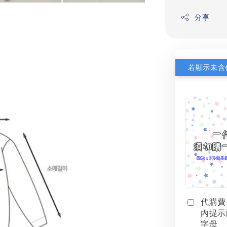
分享
代購費
內提示
字母