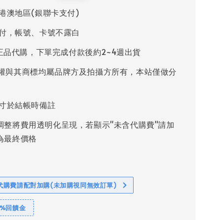
price
港澳地區(銀聯卡支付)
付，帳號、卡號不露白
%正品代購，下單完成付款後約2~4週出貨
權與其商標均屬品牌方及拍攝方所有，本站僅做分
寸於結帳時備註
調整將費用透明化呈現，若顯示"未含代購費"請加
為最終價格
代購費請配對加購(未加購視同無效訂單)
1%回饋金