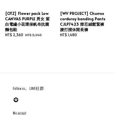
[OTZ] Flower pack Low
[WV PROJECT] Churros
CANVAS PURPLE 男女 紫
corduroy banding Pants
白電繡小花環保帆布抗菌
CJLP7423 燈芯絨鬆緊褲
麵包鞋
腰打摺休閒長褲
Sale
NT$ 2,360
Regular
Regular
NT$ 1,480
NT$ 3,240
price
price
price
Follow us。LINE社群
We accept