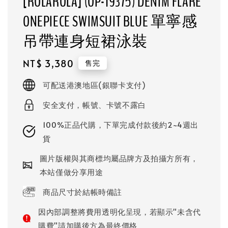
[ROLAROLA] (OP-19375) DENIM FLARE
ONEPIECE SWIMSUIT BLUE 單寧感
吊帶連身短裙泳裝
Regular
NT$ 3,380
售完
price
可配送港澳地區(銀聯卡支付)
安全支付，帳號、卡號不露白
100%正品代購，下單完成付款後約2~4週出
貨
圖片版權與其商標均屬品牌方及拍攝方所有，
本站僅做分享用途
商品尺寸於結帳時備註
因內部調整將費用透明化呈現，若顯示"未含代
購費"請加購後方為最終價格