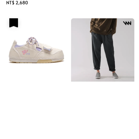
Regular
NT$ 2,680
price
優惠