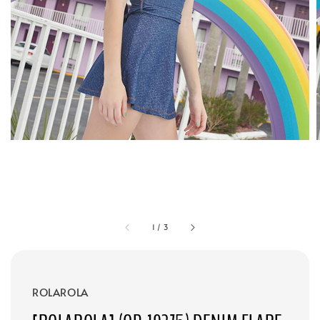
1
/
3
ROLAROLA