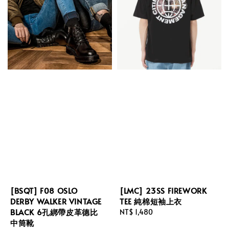
[BSQT] F08 OSLO
[LMC] 23SS FIREWORK
DERBY WALKER VINTAGE
TEE 純棉短袖上衣
BLACK 6孔綁帶皮革德比
Regular
NT$ 1,480
中筒靴
price