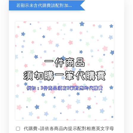
若顯示未含代購費請配對加購(未加購視同無效訂單)
代購費-請依各商品內提示配對相應英文字母