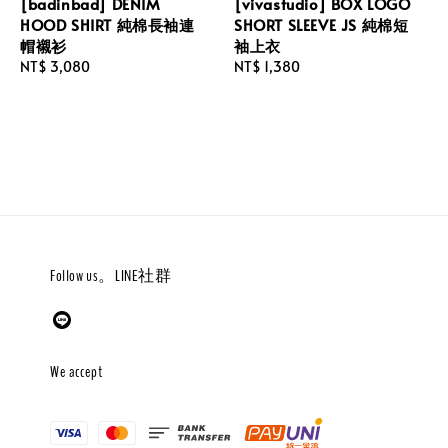
[badinbad] DENIM
[vivastudio] BOX LOGO
HOOD SHIRT 純棉長袖連
SHORT SLEEVE JS 純棉短
帽襯衫
袖上衣
Regular
NT$ 3,080
Regular
NT$ 1,380
price
price
Follow us。LINE社群
We accept