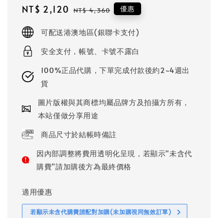
Sale
NT$ 2,120
Regular
優惠
NT$ 4,360
price
price
可配送港澳地區(銀聯卡支付)
安全支付，帳號、卡號不露白
100%正品代購，下單完成付款後約2~4週出
貨
圖片版權與其商標均屬品牌方及拍攝方所有，
本站僅做分享用途
商品尺寸於結帳時備註
因內部調整將費用透明化呈現，若顯示"未含代
購費"請加購後方為最終價格
適用優惠
若顯示未含代購費請配對加購(未加購視同無效訂單)