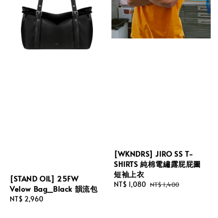
[WKNDRS] JIRO SS T-
SHIRTS 純棉電繡露屁屁圖
短袖上衣
[STAND OIL] 25FW
Sale
NT$ 1,080
Regular
NT$ 1,400
Velow Bag_Black 韻流包
price
price
Regular
NT$ 2,960
price