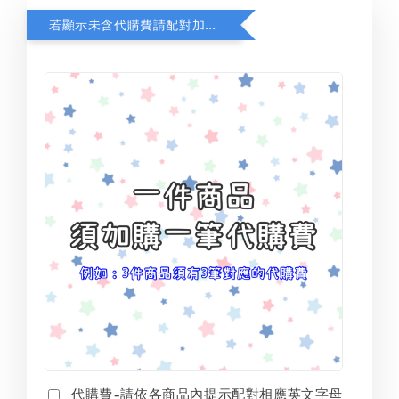
若顯示未含代購費請配對加購(未加購視同無效訂單)
代購費-請依各商品內提示配對相應英文字母