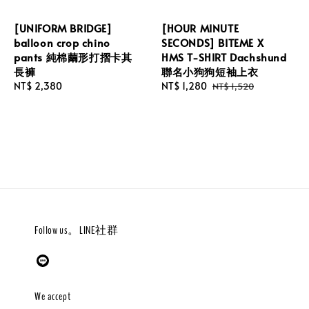
[UNIFORM BRIDGE]
[HOUR MINUTE
balloon crop chino
SECONDS] BITEME X
pants 純棉繭形打摺卡其
HMS T-SHIRT Dachshund
長褲
聯名小狗狗短袖上衣
Regular
NT$ 2,380
Sale
NT$ 1,280
Regular
NT$ 1,520
price
price
price
Follow us。LINE社群
We accept