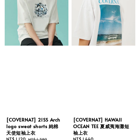
[COVERNAT] 21SS Arch
[COVERNAT] HAWAII
logo sweat shorts 純棉
OCEAN TEE 夏威夷海灘短
天使短袖上衣
袖上衣
Sale
NT$ 1,120
Regular
Regular
NT$ 1,440
NT$ 1,380