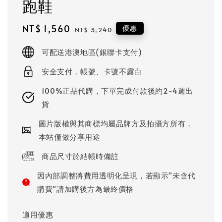
跑鞋
Sale
NT$ 1,560
Regular
優惠
NT$ 3,240
price
price
可配送港澳地區(銀聯卡支付)
安全支付，帳號、卡號不露白
100%正品代購，下單完成付款後約2~4週出
貨
圖片版權與其商標均屬品牌方及拍攝方所有，
本站僅做分享用途
商品尺寸於結帳時備註
因內部調整將費用透明化呈現，若顯示"未含代
購費"請加購後方為最終價格
適用優惠