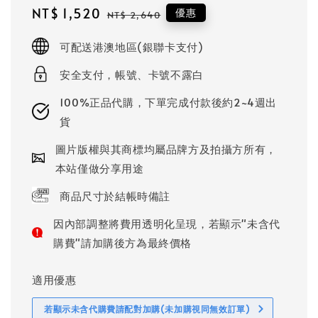
Sale
NT$ 1,520
Regular
優惠
NT$ 2,640
price
price
可配送港澳地區(銀聯卡支付)
安全支付，帳號、卡號不露白
100%正品代購，下單完成付款後約2~4週出
貨
圖片版權與其商標均屬品牌方及拍攝方所有，
本站僅做分享用途
商品尺寸於結帳時備註
因內部調整將費用透明化呈現，若顯示"未含代
購費"請加購後方為最終價格
適用優惠
若顯示未含代購費請配對加購(未加購視同無效訂單)