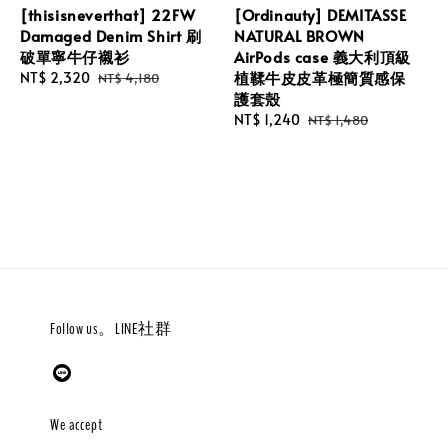
[thisisneverthat] 22FW
[Ordinauty] DEMITASSE
Damaged Denim Shirt 刷
NATURAL BROWN
破單寧牛仔襯衫
AirPods case 義大利頂級
植鞣牛皮皮革極簡質感保
Sale
NT$ 2,320
Regular
NT$ 4,180
護套殼
price
price
Sale
NT$ 1,240
Regular
NT$ 1,480
price
price
Follow us。LINE社群
We accept