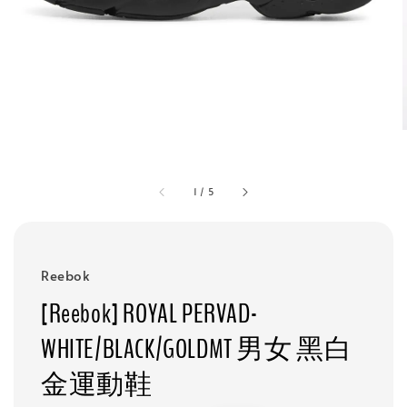
1
/
5
Reebok
[Reebok] ROYAL PERVAD-
WHITE/BLACK/GOLDMT 男女 黑白
金運動鞋