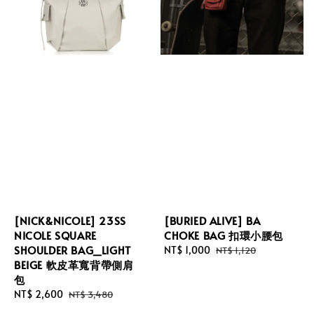
[NICK&NICOLE] 23SS
[BURIED ALIVE] BA
NICOLE SQUARE
CHOKE BAG 扣環小腰包
SHOULDER BAG_LIGHT
Sale
NT$ 1,000
Regular
NT$ 1,120
BEIGE 軟皮革寬背帶側肩
price
price
包
Sale
NT$ 2,600
Regular
NT$ 3,480
price
price