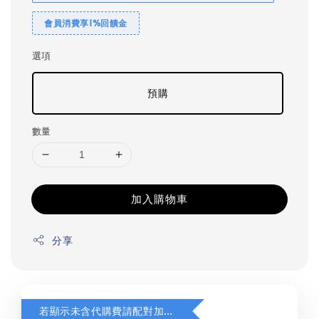
會員消費享1%回饋金
選項
預購
數量
加入購物車
分享
若顯示未含代購費請配對加購(未加購視同無效訂單)