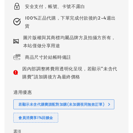
安全支付，帳號、卡號不露白
100%正品代購，下單完成付款後約2~4週出
貨
圖片版權與其商標均屬品牌方及拍攝方所有，
本站僅做分享用途
商品尺寸於結帳時備註
因內部調整將費用透明化呈現，若顯示"未含代
購費"請加購後方為最終價格
適用優惠
若顯示未含代購費請配對加購(未加購視同無效訂單)
會員消費享1%回饋金
選項