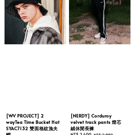
[WV PROJECT] 2
[NERDY] Corduroy
wayTea Time Bucket Hat
velvet track pants 燈芯
SYAC7132 雙面格紋漁夫
絨休閒長褲
帽
Sale
NT$ 2,400
Regular
NT$ 2,880