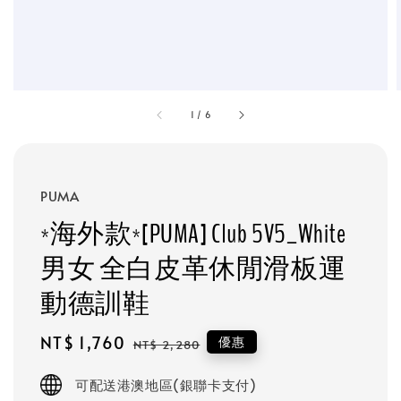
1
/
6
PUMA
*海外款*[PUMA] Club 5V5_White
男女 全白皮革休閒滑板運
動德訓鞋
Sale
NT$ 1,760
Regular
優惠
NT$ 2,280
price
price
可配送港澳地區(銀聯卡支付)