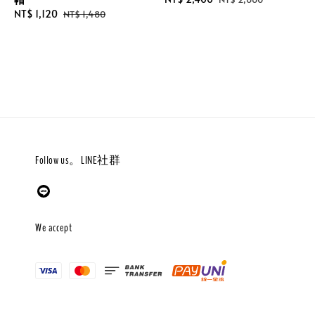
Sale
NT$ 1,120
Regular
price
price
NT$ 1,480
price
price
Follow us。LINE社群
We accept