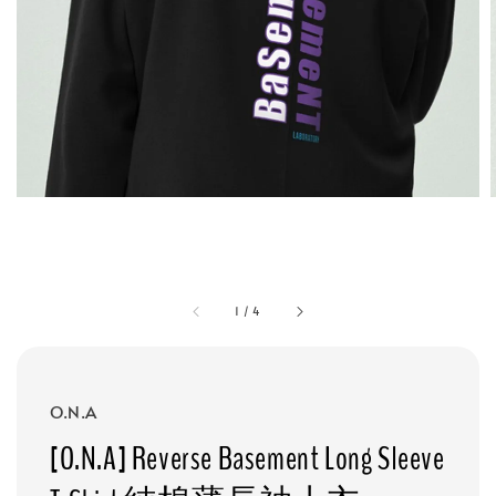
1
/
4
O.N.A
[O.N.A] Reverse Basement Long Sleeve