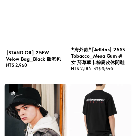
*海外款*[Adidas] 25SS
[STAND OIL] 25FW
Tobacco_Mesa Gum 男
Velow Bag_Black 韻流包
女 菸草摩卡棕麂皮休閒鞋
Regular
NT$ 2,960
Sale
NT$ 2,184
Regular
NT$ 3,640
price
price
price
優惠