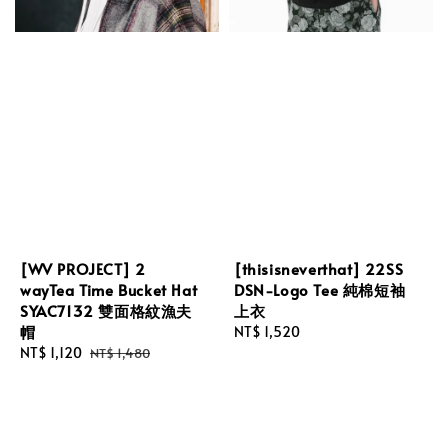
[WV PROJECT] 2
[thisisneverthat] 22SS
wayTea Time Bucket Hat
DSN-Logo Tee 純棉短袖
SYAC7132 雙面格紋漁夫
上衣
帽
Regular
NT$ 1,520
Sale
NT$ 1,120
Regular
price
NT$ 1,480
price
price