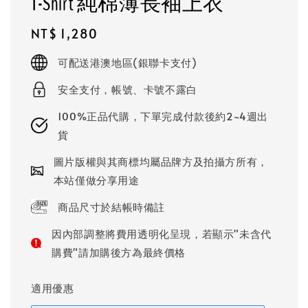
T-Shirt 純棉薄長袖上衣
Regular
NT$ 1,280
price
可配送港澳地區(銀聯卡支付)
安全支付，帳號、卡號不露白
100%正品代購，下單完成付款後約2~4週出
貨
圖片版權與其商標均屬品牌方及拍攝方所有，
本站僅做分享用途
商品尺寸於結帳時備註
因內部調整將費用透明化呈現，若顯示"未含代
購費"請加購後方為最終價格
適用優惠