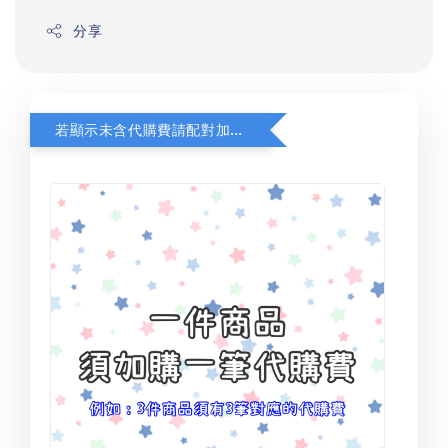
分享
若顯示未含代購費請配對加購(未加購視同無效訂單)