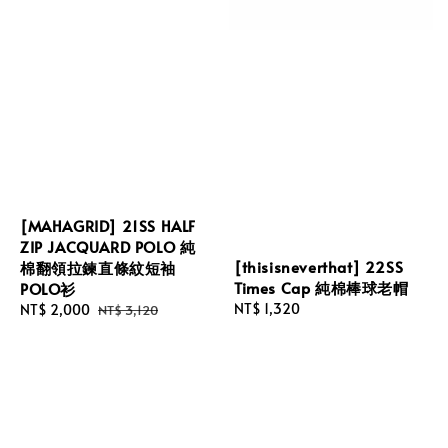
[MAHAGRID] 21SS HALF
ZIP JACQUARD POLO 純
[thisisneverthat] 22SS
棉翻領拉鍊直條紋短袖
Times Cap 純棉棒球老帽
POLO衫
Regular
NT$ 1,320
Sale
NT$ 2,000
Regular
NT$ 3,120
price
price
price