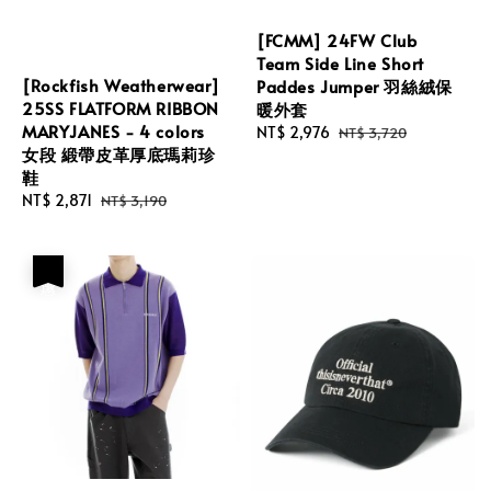
[FCMM] 24FW Club
Team Side Line Short
[Rockfish Weatherwear]
Paddes Jumper 羽絲絨保
25SS FLATFORM RIBBON
暖外套
MARYJANES - 4 colors
Sale
NT$ 2,976
Regular
NT$ 3,720
女段 緞帶皮革厚底瑪莉珍
price
price
鞋
Sale
NT$ 2,871
Regular
NT$ 3,190
price
price
優惠