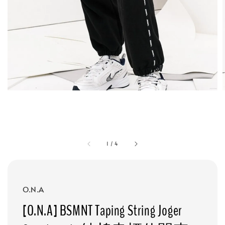
1
/
4
O.N.A
[O.N.A] BSMNT Taping String Joger