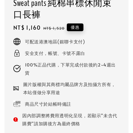
Sweat pants 純棉串標休閒束
口長褲
Sale
NT$ 1,160
Regular
優惠
NT$ 1,520
price
price
可配送港澳地區(銀聯卡支付)
安全支付，帳號、卡號不露白
100%正品代購，下單完成付款後約2~4週出
貨
圖片版權與其商標均屬品牌方及拍攝方所有，
本站僅做分享用途
商品尺寸於結帳時備註
因內部調整將費用透明化呈現，若顯示"未含代
購費"請加購後方為最終價格