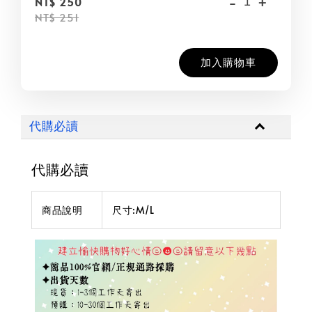
-
+
NT$ 250
NT$ 251
加入購物車
代購必讀
代購必讀
商品說明
尺寸:M/L