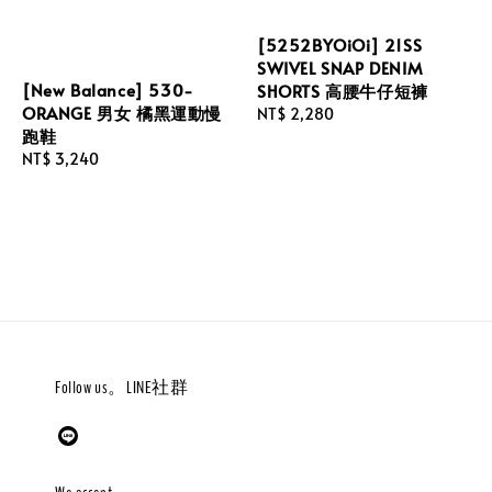
[5252BYOiOi] 21SS
SWIVEL SNAP DENIM
[New Balance] 530-
SHORTS 高腰牛仔短褲
ORANGE 男女 橘黑運動慢
Regular
NT$ 2,280
跑鞋
price
Regular
NT$ 3,240
price
Follow us。LINE社群