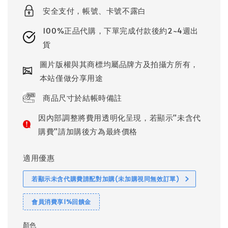
安全支付，帳號、卡號不露白
100%正品代購，下單完成付款後約2~4週出
貨
圖片版權與其商標均屬品牌方及拍攝方所有，
本站僅做分享用途
商品尺寸於結帳時備註
因內部調整將費用透明化呈現，若顯示"未含代
購費"請加購後方為最終價格
適用優惠
若顯示未含代購費請配對加購(未加購視同無效訂單)
會員消費享1%回饋金
顏色