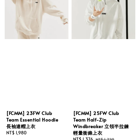
[FCMM] 23FW Club
[FCMM] 25FW Club
Team Essential Hoodie
Team Half-Zip
長袖連帽上衣
Windbreaker 立領半拉鍊
輕量衝鋒上衣
Regular
NT$ 1,980
price
Sale
NT$ 1,376
Regular
NT$ 1,720