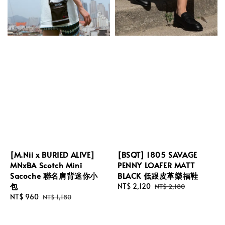
[M.Nii x BURIED ALIVE]
[BSQT] 1805 SAVAGE
MNxBA Scotch Mini
PENNY LOAFER MATT
Sacoche 聯名肩背迷你小
BLACK 低跟皮革樂福鞋
包
Sale
NT$ 2,120
Regular
NT$ 2,180
Sale
NT$ 960
Regular
price
price
NT$ 1,180
price
price