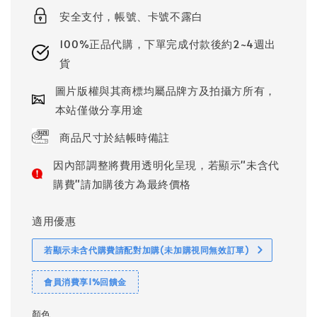
安全支付，帳號、卡號不露白
100%正品代購，下單完成付款後約2~4週出
貨
圖片版權與其商標均屬品牌方及拍攝方所有，
本站僅做分享用途
商品尺寸於結帳時備註
因內部調整將費用透明化呈現，若顯示"未含代
購費"請加購後方為最終價格
適用優惠
若顯示未含代購費請配對加購(未加購視同無效訂單)
會員消費享1%回饋金
顏色