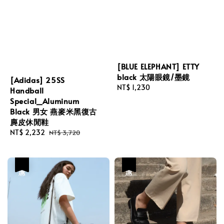
[BLUE ELEPHANT] ETTY
black 太陽眼鏡/墨鏡
[Adidas] 25SS
Regular
NT$ 1,230
Handball
price
Special_Aluminum
Black 男女 燕麥米黑復古
麂皮休閒鞋
Sale
NT$ 2,232
Regular
NT$ 3,720
price
price
優惠
優惠