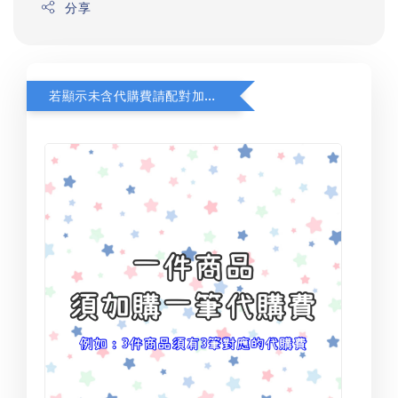
分享
若顯示未含代購費請配對加購(未加購視同無效訂單)