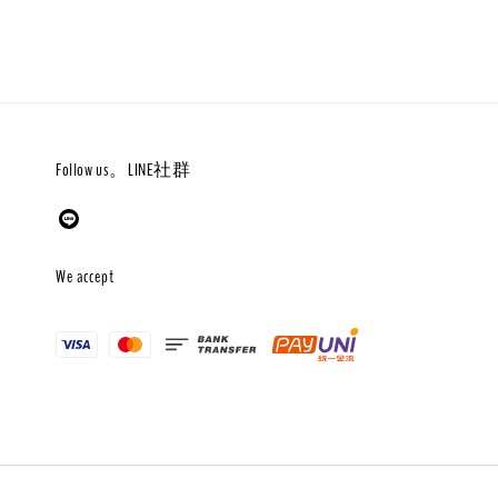
Follow us。LINE社群
We accept