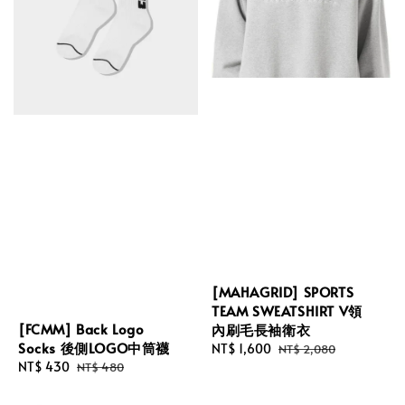
[MAHAGRID] SPORTS
TEAM SWEATSHIRT V領
[FCMM] Back Logo
內刷毛長袖衛衣
Socks 後側LOGO中筒襪
Sale
NT$ 1,600
Regular
NT$ 2,080
Sale
NT$ 430
Regular
NT$ 480
price
price
price
price