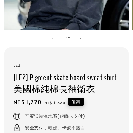
1
/
9
LE2
[LE2] Pigment skate board sweat shirt
美國棉純棉長袖衛衣
Sale
NT$ 1,720
Regular
優惠
NT$ 1,880
price
price
可配送港澳地區(銀聯卡支付)
安全支付，帳號、卡號不露白