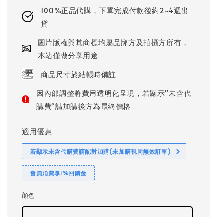
100%正品代購，下單完成付款後約2~4週出
貨
圖片版權與其商標均屬品牌方及拍攝方所有，
本站僅做分享用途
商品尺寸於結帳時備註
因內部調整將費用透明化呈現，若顯示"未含代
購費"請加購後方為最終價格
適用優惠
若顯示未含代購費請配對加購(未加購視同無效訂單)
會員消費享1%回饋金
顏色