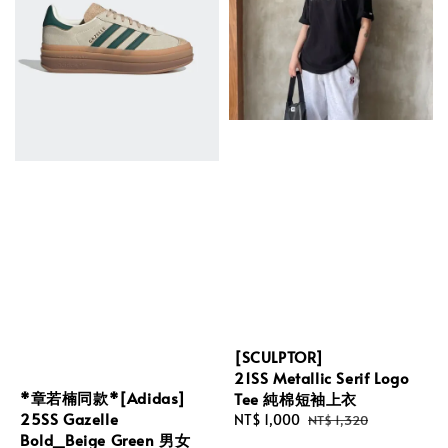
[SCULPTOR]
21SS Metallic Serif Logo
*章若楠同款*[Adidas]
Tee 純棉短袖上衣
25SS Gazelle
Sale
NT$ 1,000
Regular
NT$ 1,320
Bold_Beige Green 男女
price
price