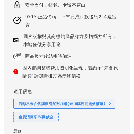
安全支付，帳號、卡號不露白
100%正品代購，下單完成付款後約2~4週出
貨
圖片版權與其商標均屬品牌方及拍攝方所有，
本站僅做分享用途
商品尺寸於結帳時備註
因內部調整將費用透明化呈現，若顯示"未含代
購費"請加購後方為最終價格
適用優惠
若顯示未含代購費請配對加購(未加購視同無效訂單)
會員消費享1%回饋金
顏色