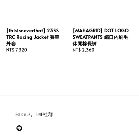
[thisisneverthat] 23SS
[MAHAGRID] DOT LOGO
TRC Racing Jacket 賽車
SWEATPANTS 縮口內刷毛
外套
休閒棉長褲
Regular
NT$ 7,320
Regular
NT$ 2,360
price
price
Follow us。LINE社群