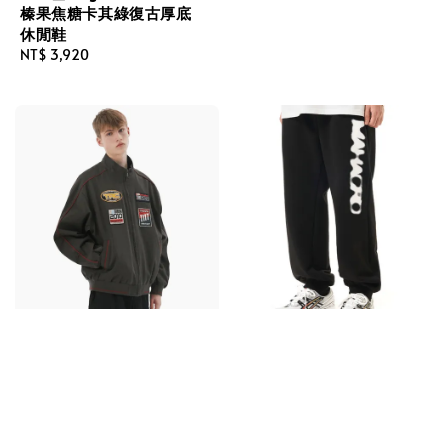
榛果焦糖卡其綠復古厚底
休閒鞋
Regular
NT$ 3,920
price