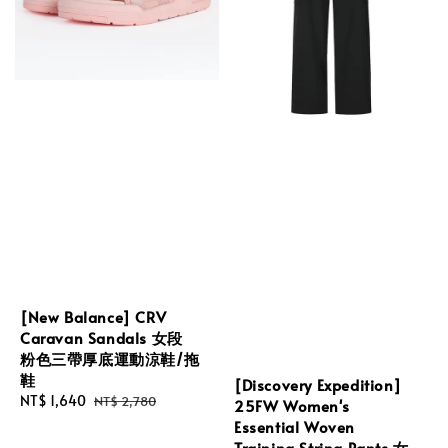
[New Balance] CRV
Caravan Sandals 女段
粉色三帶厚底運動涼鞋/拖
鞋
[Discovery Expedition]
Sale
NT$ 1,640
Regular
NT$ 2,780
25FW Women's
price
price
Essential Woven
Training String Pants 女