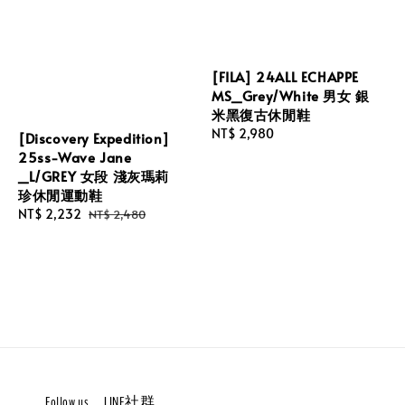
[FILA] 24ALL ECHAPPE
MS_Grey/White 男女 銀
米黑復古休閒鞋
Regular
NT$ 2,980
[Discovery Expedition]
price
25ss-Wave Jane
_L/GREY 女段 淺灰瑪莉
珍休閒運動鞋
Sale
NT$ 2,232
Regular
NT$ 2,480
price
price
Follow us。LINE社群