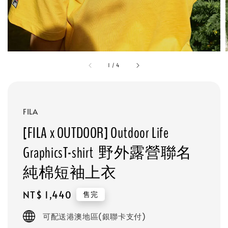
1
/
4
FILA
[FILA x OUTDOOR] Outdoor Life
GraphicsT-shirt 野外露營聯名
純棉短袖上衣
Regular
NT$ 1,440
售完
price
可配送港澳地區(銀聯卡支付)