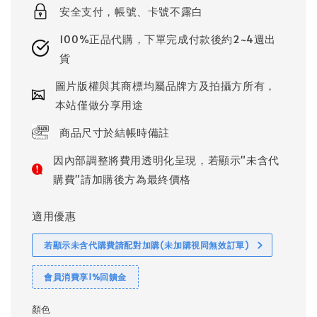
安全支付，帳號、卡號不露白
100%正品代購，下單完成付款後約2~4週出
貨
圖片版權與其商標均屬品牌方及拍攝方所有，
本站僅做分享用途
商品尺寸於結帳時備註
因內部調整將費用透明化呈現，若顯示"未含代
購費"請加購後方為最終價格
適用優惠
若顯示未含代購費請配對加購(未加購視同無效訂單)
會員消費享1%回饋金
顏色