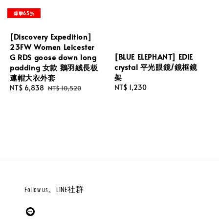
爆擊65折
[Discovery Expedition]
23FW Women Leicester
[BLUE ELEPHANT] EDIE
G RDS goose down long
crystal 平光眼鏡/鏡框鏡
padding 女款 鵝羽絨長板
架
連帽大衣外套
Regular
NT$ 1,230
Sale
NT$ 6,838
Regular
NT$ 10,520
price
price
price
Follow us。LINE社群