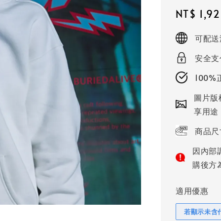
Sale
NT$ 1,9
price
可配送
安全支
100
圖片版
享用途
商品尺
因內部
購後方
適用優惠
若顯示未含