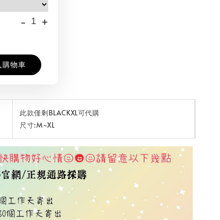
-
+
入購物車
此款僅剩BLACKXL可代購
尺寸:M~XL