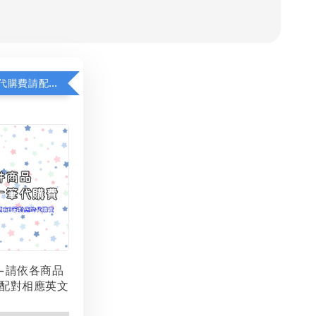
若顯示未含代購費請配對加購(未加購視同無效訂單)
-請依各商品
配對相應英文