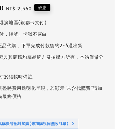
20
Regular
優惠
NT$ 2,560
price
港澳地區(銀聯卡支付)
付，帳號、卡號不露白
%正品代購，下單完成付款後約2~4週出貨
權與其商標均屬品牌方及拍攝方所有，本站僅做分
寸於結帳時備註
調整將費用透明化呈現，若顯示"未含代購費"請加
為最終價格
代購費請配對加購(未加購視同無效訂單)