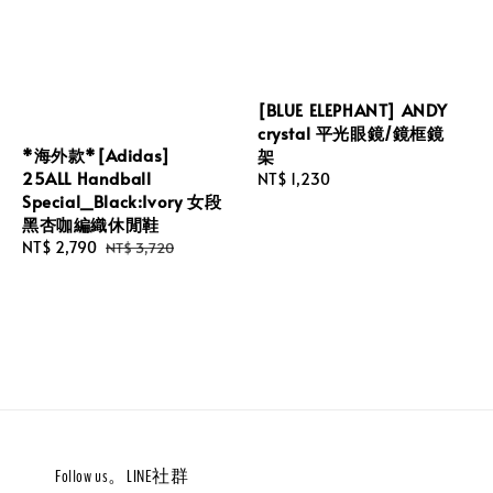
[BLUE ELEPHANT] ANDY
crystal 平光眼鏡/鏡框鏡
*海外款*[Adidas]
架
25ALL Handball
Regular
NT$ 1,230
Special_Black:Ivory 女段
price
黑杏咖編織休閒鞋
Sale
NT$ 2,790
Regular
NT$ 3,720
price
price
Follow us。LINE社群