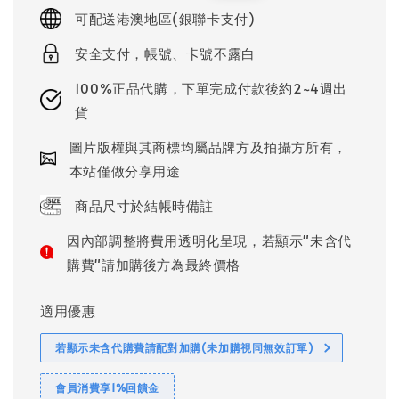
price
price
可配送港澳地區(銀聯卡支付)
安全支付，帳號、卡號不露白
100%正品代購，下單完成付款後約2~4週出
貨
圖片版權與其商標均屬品牌方及拍攝方所有，
本站僅做分享用途
商品尺寸於結帳時備註
因內部調整將費用透明化呈現，若顯示"未含代
購費"請加購後方為最終價格
適用優惠
若顯示未含代購費請配對加購(未加購視同無效訂單)
會員消費享1%回饋金