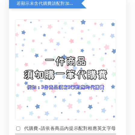
若顯示未含代購費請配對加購(未加購視同無效訂單)
代購費-請依各商品內提示配對相應英文字母