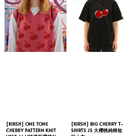
[KIRSH] ONE TONE
[KIRSH] BIG CHERRY T-
CHERRY PATTERN KNIT
SHIRTS JS 大櫻桃純棉短