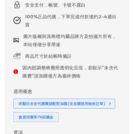
安全支付，帳號、卡號不露白
100%正品代購，下單完成付款後約2~4週出
貨
圖片版權與其商標均屬品牌方及拍攝方所有，
本站僅做分享用途
商品尺寸於結帳時備註
因內部調整將費用透明化呈現，若顯示"未含代
購費"請加購後方為最終價格
適用優惠
若顯示未含代購費請配對加購(未加購視同無效訂單)
會員消費享1%回饋金
選項