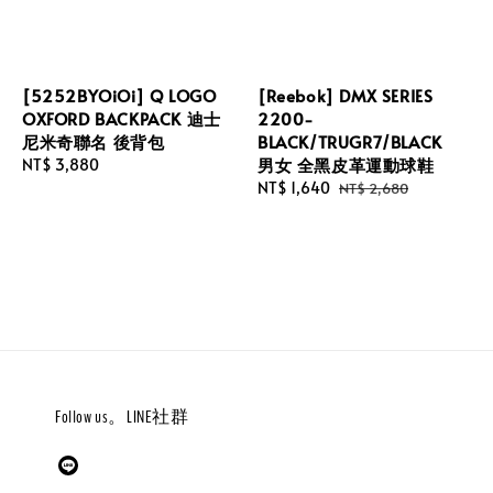
[5252BYOiOi] Q LOGO
[Reebok] DMX SERIES
OXFORD BACKPACK 迪士
2200-
尼米奇聯名 後背包
BLACK/TRUGR7/BLACK
男女 全黑皮革運動球鞋
Regular
NT$ 3,880
price
Sale
NT$ 1,640
Regular
NT$ 2,680
price
price
Follow us。LINE社群