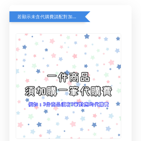
若顯示未含代購費請配對加購(未加購視同無效訂單)