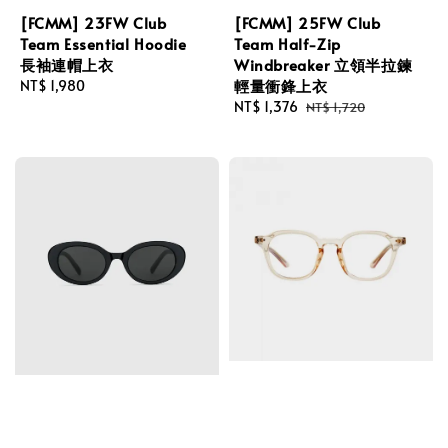
[FCMM] 23FW Club
[FCMM] 25FW Club
Team Essential Hoodie
Team Half-Zip
長袖連帽上衣
Windbreaker 立領半拉鍊
輕量衝鋒上衣
Regular
NT$ 1,980
price
Sale
NT$ 1,376
Regular
NT$ 1,720
price
price