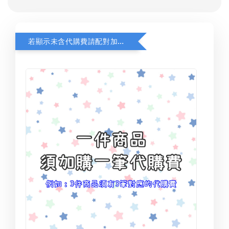
若顯示未含代購費請配對加購(未加購視同無效訂單)