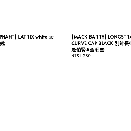
EPHANT] LATRIX white 太
[MACK BARRY] LONGSTR
墨鏡
CURVE CAP BLACK 別針
邊伯賢#金珉奎
Regular
NT$ 1,280
price