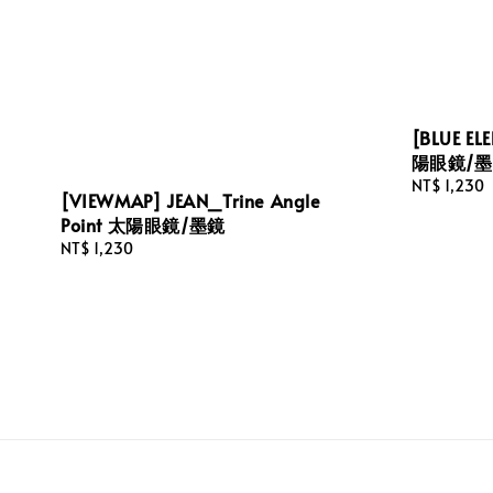
[BLUE EL
陽眼鏡/
Regular
NT$ 1,230
[VIEWMAP] JEAN_Trine Angle
price
Point 太陽眼鏡/墨鏡
Regular
NT$ 1,230
price