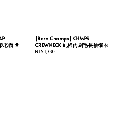
AP
[Born Champs] CHMPS
長帶老帽 #
CREWNECK 純棉內刷毛長袖衛衣
Regular
NT$ 1,780
price