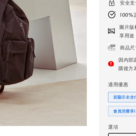
安全支
100
圖片版
享用途
商品尺
因內部
購後方
適用優惠
若顯示未含
會員消費享
選項