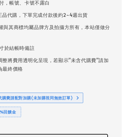
付，帳號、卡號不露白
%正品代購，下單完成付款後約2~4週出貨
權與其商標均屬品牌方及拍攝方所有，本站僅做分
寸於結帳時備註
調整將費用透明化呈現，若顯示"未含代購費"請加
為最終價格
代購費請配對加購(未加購視同無效訂單)
1%回饋金