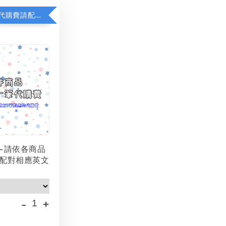
若顯示未含代購費請配對加購(未加購視同無效訂單)
-請依各商品
配對相應英文
-
+