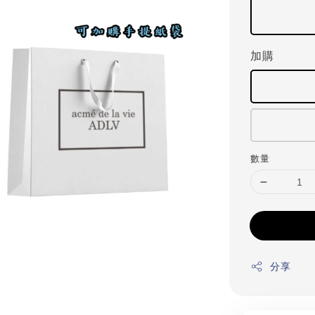
加購
數量
分享