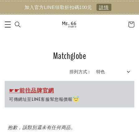
加入官方LINE領取折扣碼100元
詳情
Matchglobe
排列方式 :
☛☛前往品牌官網
可傳網址至LINE客服幫您報價喔
抱歉，該類別還未有任何商品。