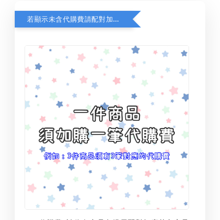
若顯示未含代購費請配對加購(未加購視同無效訂單)