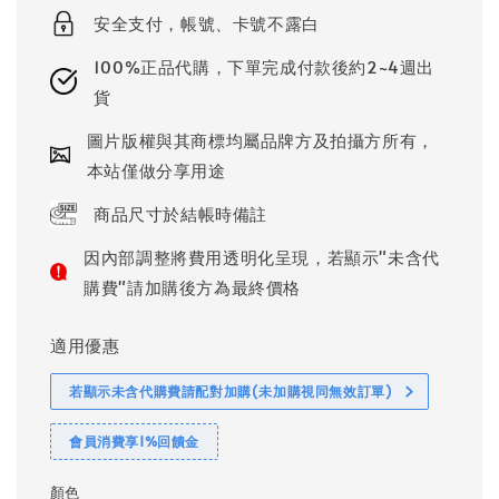
安全支付，帳號、卡號不露白
100%正品代購，下單完成付款後約2~4週出
貨
圖片版權與其商標均屬品牌方及拍攝方所有，
本站僅做分享用途
商品尺寸於結帳時備註
因內部調整將費用透明化呈現，若顯示"未含代
購費"請加購後方為最終價格
適用優惠
若顯示未含代購費請配對加購(未加購視同無效訂單)
會員消費享1%回饋金
顏色