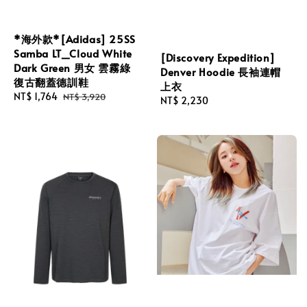
*海外款*[Adidas] 25SS
Samba LT_Cloud White
[Discovery Expedition]
Dark Green 男女 雲霧綠
Denver Hoodie 長袖連帽
復古翻蓋德訓鞋
上衣
Sale
NT$ 1,764
Regular
NT$ 3,920
Regular
NT$ 2,230
price
price
price