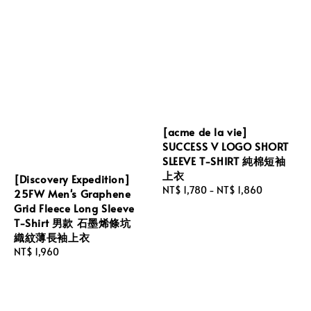
[acme de la vie]
SUCCESS V LOGO SHORT
SLEEVE T-SHIRT 純棉短袖
上衣
[Discovery Expedition]
Regular
NT$ 1,780
-
NT$ 1,860
25FW Men's Graphene
price
Grid Fleece Long Sleeve
T-Shirt 男款 石墨烯條坑
織紋薄長袖上衣
Regular
NT$ 1,960
price