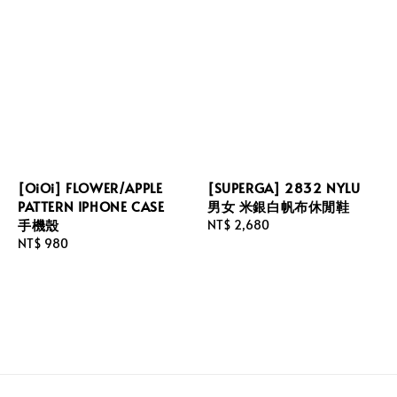
[OiOi] FLOWER/APPLE
[SUPERGA] 2832 NYLU
PATTERN IPHONE CASE
男女 米銀白帆布休閒鞋
手機殼
Regular
NT$ 2,680
Regular
NT$ 980
price
price