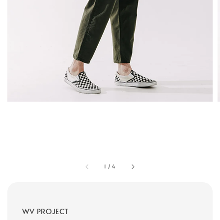
1
/
4
WV PROJECT