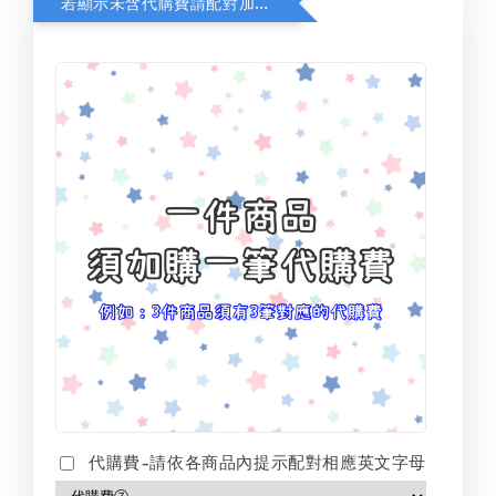
若顯示未含代購費請配對加購(未加購視同無效訂單)
代購費-請依各商品內提示配對相應英文字母