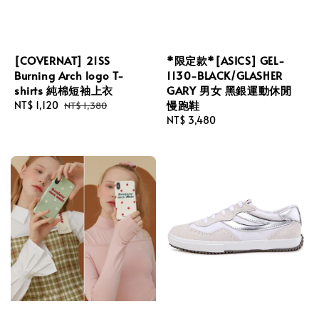
[COVERNAT] 21SS
*限定款*[ASICS] GEL-
Burning Arch logo T-
1130-BLACK/GLASHER
shirts 純棉短袖上衣
GARY 男女 黑銀運動休閒
慢跑鞋
Sale
NT$ 1,120
Regular
NT$ 1,380
price
price
Regular
NT$ 3,480
price