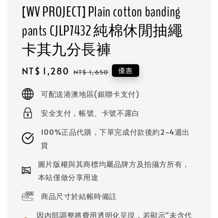
[WV PROJECT] Plain cotton banding
pants CJLP7432 純棉休閒抽繩
卡其九分長褲
Sale
NT$ 1,280
Regular
優惠
NT$ 1,650
price
price
可配送港澳地區(銀聯卡支付)
安全支付，帳號、卡號不露白
100%正品代購，下單完成付款後約2~4週出
貨
圖片版權與其商標均屬品牌方及拍攝方所有，
本站僅做分享用途
商品尺寸於結帳時備註
因內部調整將費用透明化呈現，若顯示"未含代