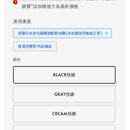
購費"請加購後方為最終價格
適用優惠
若顯示未含代購費請配對加購(未加購視同無效訂單)
會員消費享1%回饋金
顏色
BLACK預購
GRAY預購
CREAM預購