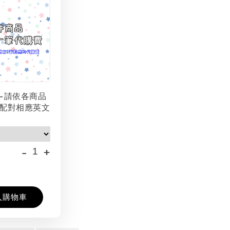
-請依各商品
配對相應英文
-
+
入購物車