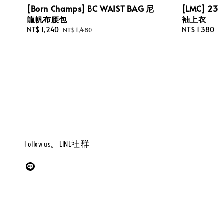
[Born Champs] BC WAIST BAG 尼
[LMC] 2
龍帆布腰包
袖上衣
Sale
NT$ 1,240
Regular
Regular
NT$ 1,380
NT$ 1,480
price
price
price
Follow us。LINE社群