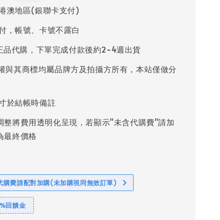
港澳地區(銀聯卡支付)
付，帳號、卡號不露白
%正品代購，下單完成付款後約2~4週出貨
權與其商標均屬品牌方及拍攝方所有，本站僅做分
寸於結帳時備註
調整將費用透明化呈現，若顯示"未含代購費"請加
為最終價格
代購費請配對加購(未加購視同無效訂單)
1%回饋金