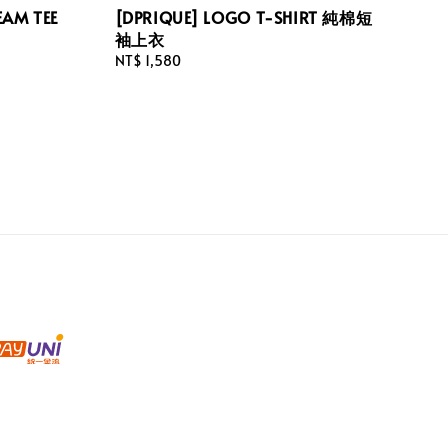
EAM TEE
[DPRIQUE] LOGO T-SHIRT 純棉短
袖上衣
Regular
NT$ 1,580
price