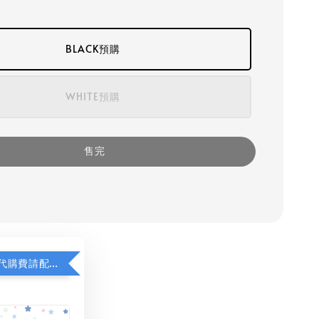
BLACK預購
WHITE預購
售完
若顯示未含代購費請配對加購(未加購視同無效訂單)