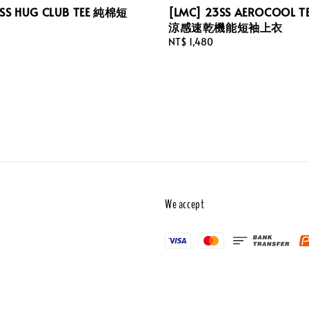
3SS HUG CLUB TEE 純棉短
[LMC] 23SS AEROCOOL T
涼感速乾機能短袖上衣
Regular
NT$ 1,480
price
We accept