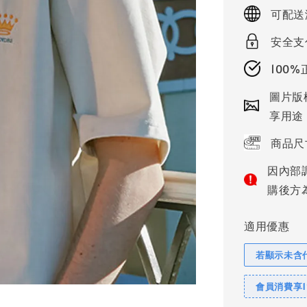
price
可配送
安全支
100
圖片版
享用途
商品尺
因內部
購後方
適用優惠
若顯示未含
會員消費享