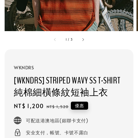
1
/
3
WKNDRS
[WKNDRS] STRIPED WAVY SS T-SHIRT
純棉細橫條紋短袖上衣
Sale
NT$ 1,200
Regular
優惠
NT$ 1,520
price
price
可配送港澳地區(銀聯卡支付)
安全支付，帳號、卡號不露白