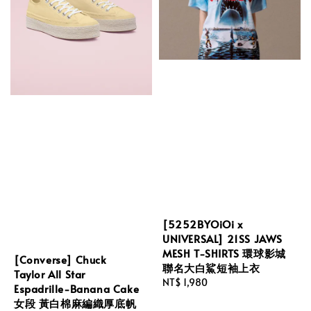
[5252BYOiOi x
UNIVERSAL] 21SS JAWS
MESH T-SHIRTS 環球影城
[Converse] Chuck
聯名大白鯊短袖上衣
Taylor All Star
Regular
NT$ 1,980
Espadrille-Banana Cake
price
女段 黃白棉麻編織厚底帆