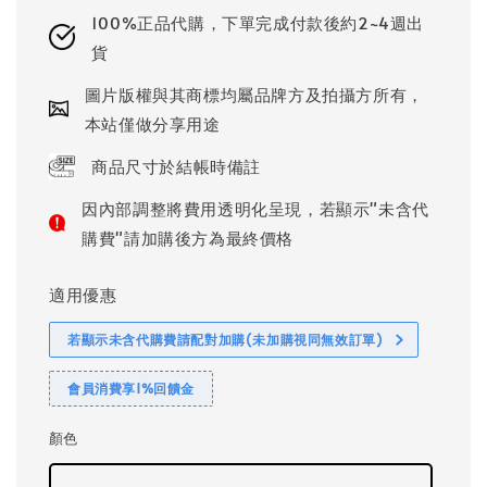
100%正品代購，下單完成付款後約2~4週出
貨
圖片版權與其商標均屬品牌方及拍攝方所有，
本站僅做分享用途
商品尺寸於結帳時備註
因內部調整將費用透明化呈現，若顯示"未含代
購費"請加購後方為最終價格
適用優惠
若顯示未含代購費請配對加購(未加購視同無效訂單)
會員消費享1%回饋金
顏色