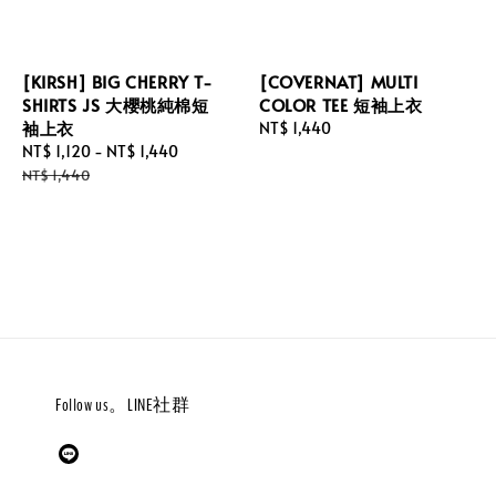
[KIRSH] BIG CHERRY T-
[COVERNAT] MULTI
SHIRTS JS 大櫻桃純棉短
COLOR TEE 短袖上衣
袖上衣
Regular
NT$ 1,440
Sale
NT$ 1,120
-
NT$ 1,440
Regular
price
price
price
NT$ 1,440
Follow us。LINE社群