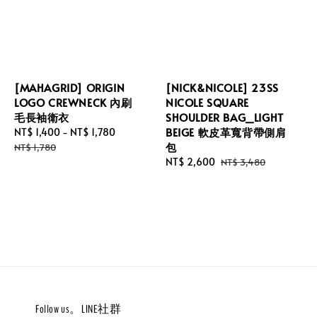
[MAHAGRID] ORIGIN
[NICK&NICOLE] 23SS
LOGO CREWNECK 內刷
NICOLE SQUARE
毛長袖衛衣
SHOULDER BAG_LIGHT
BEIGE 軟皮革寬背帶側肩
Sale
NT$ 1,400
-
NT$ 1,780
Regular
包
price
price
NT$ 1,780
Sale
NT$ 2,600
Regular
NT$ 3,480
price
price
Follow us。LINE社群