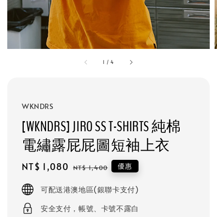
1
/
4
WKNDRS
[WKNDRS] JIRO SS T-SHIRTS 純棉
電繡露屁屁圖短袖上衣
Sale
NT$ 1,080
Regular
優惠
NT$ 1,400
price
price
可配送港澳地區(銀聯卡支付)
安全支付，帳號、卡號不露白