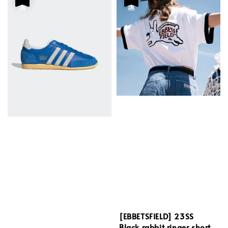
[EBBETSFIELD] 23SS
Black rabbit ringer short