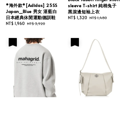
*海外款*[Adidas] 25SS
sleeve T-shirt 純棉兔子
Japan_Blue 男女 湛藍白
黑滾邊短袖上衣
日本經典休閒運動德訓鞋
Sale
NT$ 1,320
Regular
NT$ 1,480
Sale
NT$ 1,960
Regular
NT$ 3,920
price
price
price
price
優惠
優惠