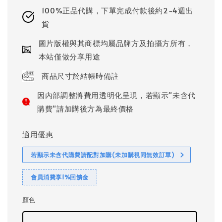
100%正品代購，下單完成付款後約2~4週出
貨
圖片版權與其商標均屬品牌方及拍攝方所有，
本站僅做分享用途
商品尺寸於結帳時備註
因內部調整將費用透明化呈現，若顯示"未含代
購費"請加購後方為最終價格
適用優惠
若顯示未含代購費請配對加購(未加購視同無效訂單)
會員消費享1%回饋金
顏色