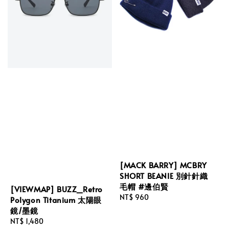
[MACK BARRY] MCBRY
SHORT BEANIE 別針針織
毛帽 #邊伯賢
[VIEWMAP] BUZZ_Retro
Regular
NT$ 960
Polygon Titanium 太陽眼
price
鏡/墨鏡
Regular
NT$ 1,480