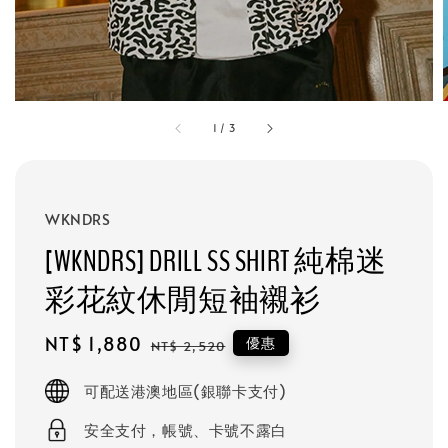
1
/
3
WKNDRS
[WKNDRS] DRILL SS SHIRT 純棉迷
彩花紋休閒短袖襯衫
Sale
NT$ 1,880
Regular
優惠
NT$ 2,520
price
price
可配送港澳地區(銀聯卡支付)
安全支付，帳號、卡號不露白