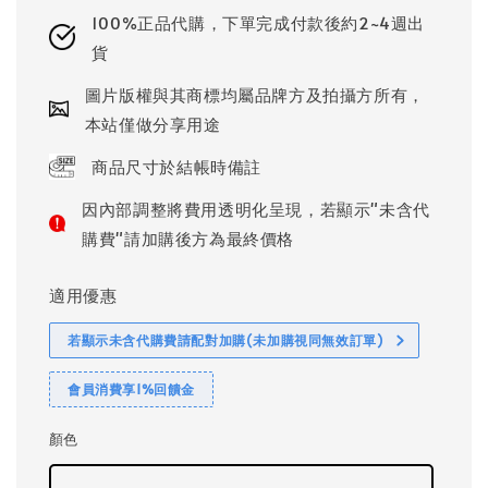
100%正品代購，下單完成付款後約2~4週出
貨
圖片版權與其商標均屬品牌方及拍攝方所有，
本站僅做分享用途
商品尺寸於結帳時備註
因內部調整將費用透明化呈現，若顯示"未含代
購費"請加購後方為最終價格
適用優惠
若顯示未含代購費請配對加購(未加購視同無效訂單)
會員消費享1%回饋金
顏色