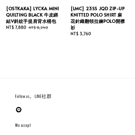
[OSTKAKA] LYCKA MINI
[LMC] 23SS JQD ZIP-UP
QUILTING BLACK 牛皮綁
KNITTED POLO SHIRT 麻
結V斜紋手提肩背水桶包
花針織翻領拉鍊POLO開襟
衫
Sale
NT$ 7,880
Regular
NT$ 8,240
price
price
Regular
NT$ 3,760
price
Follow us。LINE社群
We accept