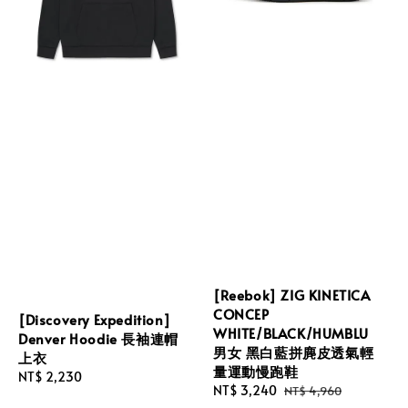
[Reebok] ZIG KINETICA
CONCEP
[Discovery Expedition]
WHITE/BLACK/HUMBLU
Denver Hoodie 長袖連帽
男女 黑白藍拼麂皮透氣輕
上衣
量運動慢跑鞋
Regular
NT$ 2,230
Sale
NT$ 3,240
Regular
NT$ 4,960
price