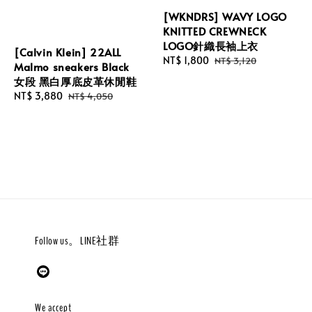
[WKNDRS] WAVY LOGO
KNITTED CREWNECK
LOGO針織長袖上衣
[Calvin Klein] 22ALL
Sale
NT$ 1,800
Regular
NT$ 3,120
Malmo sneakers Black
price
price
女段 黑白厚底皮革休閒鞋
Sale
NT$ 3,880
Regular
NT$ 4,050
price
price
Follow us。LINE社群
We accept