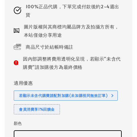
100%正品代購，下單完成付款後約2~4週出
貨
圖片版權與其商標均屬品牌方及拍攝方所有，
本站僅做分享用途
商品尺寸於結帳時備註
因內部調整將費用透明化呈現，若顯示"未含代
購費"請加購後方為最終價格
適用優惠
若顯示未含代購費請配對加購(未加購視同無效訂單)
會員消費享1%回饋金
顏色