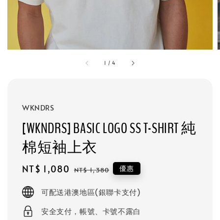
1
/
4
WKNDRS
[WKNDRS] BASIC LOGO SS T-SHIRT 純
棉短袖上衣
Sale
NT$ 1,080
Regular
優惠
NT$ 1,380
price
price
可配送港澳地區(銀聯卡支付)
安全支付，帳號、卡號不露白