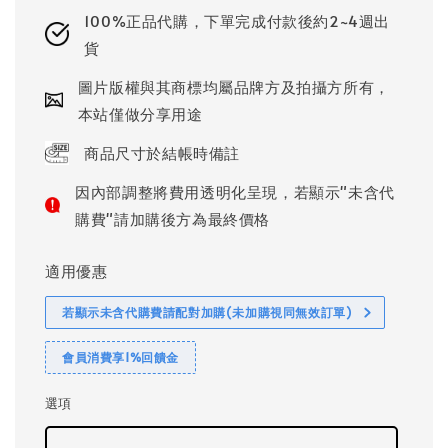
100%正品代購，下單完成付款後約2~4週出
貨
圖片版權與其商標均屬品牌方及拍攝方所有，
本站僅做分享用途
商品尺寸於結帳時備註
因內部調整將費用透明化呈現，若顯示"未含代
購費"請加購後方為最終價格
適用優惠
若顯示未含代購費請配對加購(未加購視同無效訂單)
會員消費享1%回饋金
選項