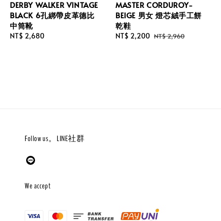
DERBY WALKER VINTAGE
MASTER CORDUROY-
BLACK 6孔綁帶皮革德比
BEIGE 男女 燈芯絨手工餅
中筒靴
乾鞋
Regular
NT$ 2,680
Sale
NT$ 2,200
Regular
NT$ 2,960
price
price
price
Follow us。LINE社群
We accept