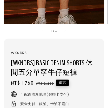
1
/
3
WKNDRS
[WKNDRS] BASIC DENIM SHORTS 休
閒五分單寧牛仔短褲
Sale
NT$ 1,760
Regular
優惠
NT$ 2,280
price
price
可配送港澳地區(銀聯卡支付)
安全支付，帳號、卡號不露白