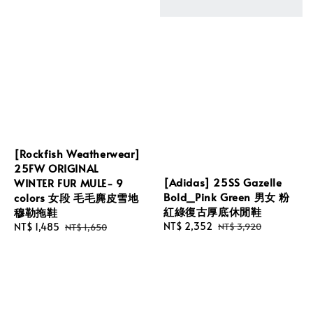
[Rockfish Weatherwear]
25FW ORIGINAL
[Adidas] 25SS Gazelle
WINTER FUR MULE- 9
Bold_Pink Green 男女 粉
colors 女段 毛毛麂皮雪地
紅綠復古厚底休閒鞋
穆勒拖鞋
Sale
NT$ 2,352
Regular
NT$ 3,920
Sale
NT$ 1,485
Regular
NT$ 1,650
price
price
price
price