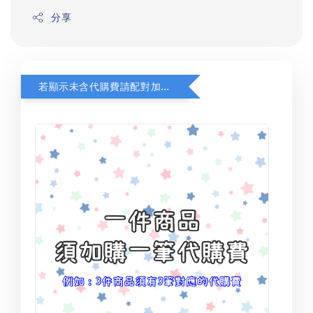
分享
若顯示未含代購費請配對加購(未加購視同無效訂單)