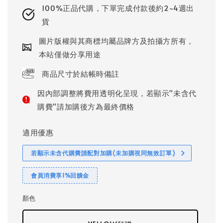
100%正品代購，下單完成付款後約2~4週出
貨
圖片版權與其商標均屬品牌方及拍攝方所有，
本站僅做分享用途
商品尺寸於結帳時備註
因內部調整將費用透明化呈現，若顯示"未含代
購費"請加購後方為最終價格
適用優惠
若顯示未含代購費請配對加購(未加購視同無效訂單)
會員消費享1%回饋金
顏色