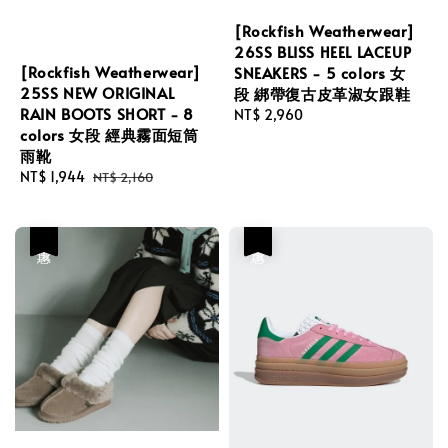
[Rockfish Weatherwear]
26SS BLISS HEEL LACEUP
[Rockfish Weatherwear]
SNEAKERS - 5 colors 女
25SS NEW ORIGINAL
段 綁帶復古皮革淑女跟鞋
RAIN BOOTS SHORT - 8
Regular
NT$ 2,960
colors 女段 經典霧面短筒
price
雨靴
Sale
NT$ 1,944
Regular
NT$ 2,160
price
price
優惠
優惠