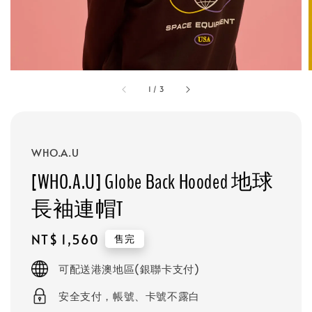
1
/
3
WHO.A.U
[WHO.A.U] Globe Back Hooded 地球
長袖連帽T
Regular
NT$ 1,560
售完
price
可配送港澳地區(銀聯卡支付)
安全支付，帳號、卡號不露白