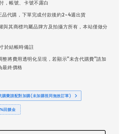
付，帳號、卡號不露白
%正品代購，下單完成付款後約2~4週出貨
權與其商標均屬品牌方及拍攝方所有，本站僅做分
寸於結帳時備註
調整將費用透明化呈現，若顯示"未含代購費"請加
為最終價格
代購費請配對加購(未加購視同無效訂單)
1%回饋金