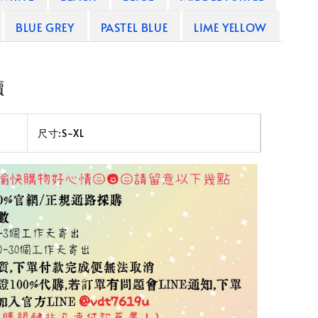
BLUE GREY
PASTEL BLUE
LIME YELLOW
讀
尺寸:S~XL