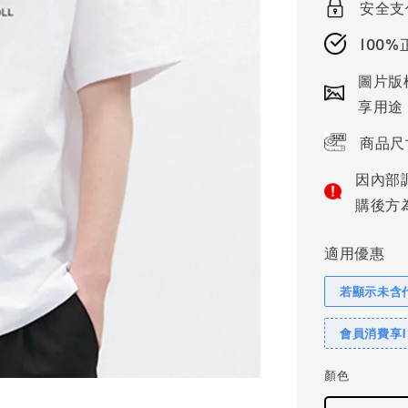
安全支
100
圖片版
享用途
商品尺
因內部
購後方
適用優惠
若顯示未含
會員消費享
顏色