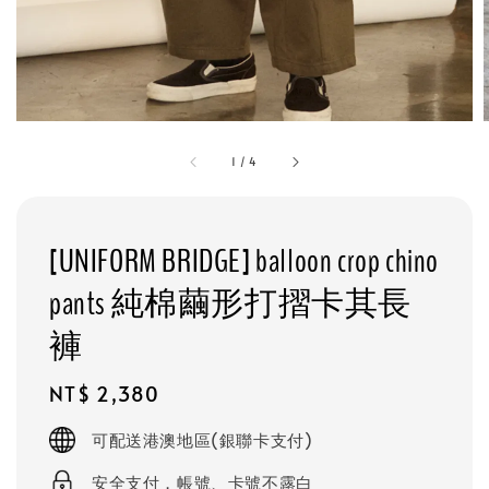
1
/
4
[UNIFORM BRIDGE] balloon crop chino
pants 純棉繭形打摺卡其長
褲
Regular
NT$ 2,380
price
可配送港澳地區(銀聯卡支付)
安全支付，帳號、卡號不露白