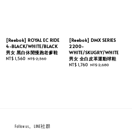
[Reebok] ROYAL EC RIDE
[Reebok] DMX SERIES
4-BLACK/WHITE/BLACK
2200-
男女 黑白休閒慢跑老爹鞋
WHITE/SKUGRY/WHITE
男女 全白皮革運動球鞋
Sale
NT$ 1,560
Regular
NT$ 2,360
price
price
Sale
NT$ 1,760
Regular
NT$ 2,680
price
price
Follow us。LINE社群