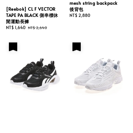
mesh string backpack
[Reebok] CL F VECTOR
後背包
TAPE PA BLACK 側串標休
Regular
NT$ 2,880
閒運動長褲
price
Sale
NT$ 1,640
Regular
NT$ 2,640
price
price
優惠
優惠