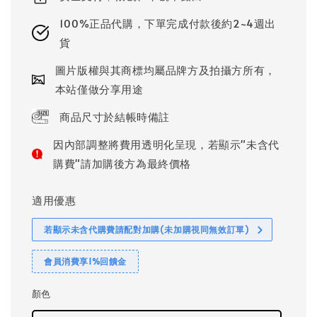
100%正品代購，下單完成付款後約2~4週出
貨
圖片版權與其商標均屬品牌方及拍攝方所有，
本站僅做分享用途
商品尺寸於結帳時備註
因內部調整將費用透明化呈現，若顯示"未含代
購費"請加購後方為最終價格
適用優惠
若顯示未含代購費請配對加購(未加購視同無效訂單)
會員消費享1%回饋金
顏色