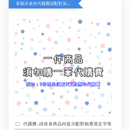
若顯示未含代購費請配對加購(未加購視同無效訂單)
代購費-請依各商品內提示配對相應英文字母