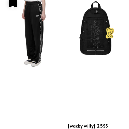
優惠
[wacky willy] 25SS