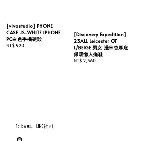
[vivastudio] PHONE
CASE JS-WHITE iPHONE
[Discovery Expedition]
PC白色手機硬殼
23ALL Leicester QT
Regular
NT$ 920
L/BEIGE 男女 淺米杏厚底
price
保暖懶人拖鞋
Regular
NT$ 2,360
price
Follow us。LINE社群