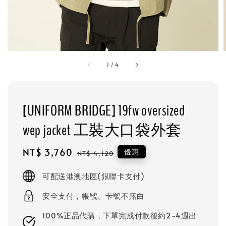
1
/
4
[UNIFORM BRIDGE] 19fw oversized
wep jacket 工裝大口袋外套
Sale
NT$ 3,760
Regular
優惠
NT$ 4,120
price
price
可配送港澳地區(銀聯卡支付)
安全支付，帳號、卡號不露白
100%正品代購，下單完成付款後約2~4週出