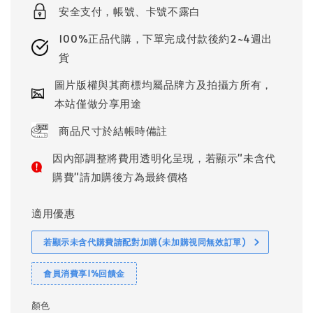
安全支付，帳號、卡號不露白
100%正品代購，下單完成付款後約2~4週出
貨
圖片版權與其商標均屬品牌方及拍攝方所有，
本站僅做分享用途
商品尺寸於結帳時備註
因內部調整將費用透明化呈現，若顯示"未含代
購費"請加購後方為最終價格
適用優惠
若顯示未含代購費請配對加購(未加購視同無效訂單)
會員消費享1%回饋金
顏色