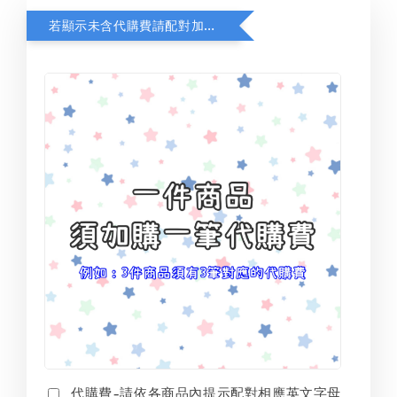
若顯示未含代購費請配對加購(未加購視同無效訂單)
代購費-請依各商品內提示配對相應英文字母