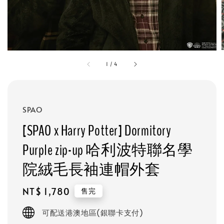
1
/
4
SPAO
[SPAO x Harry Potter] Dormitory
Purple zip-up 哈利波特聯名學
院絨毛長袖連帽外套
Regular
NT$ 1,780
售完
price
可配送港澳地區(銀聯卡支付)