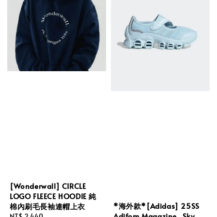
[Wonderwall] CIRCLE
LOGO FLEECE HOODIE 純
*海外款*[Adidas] 25SS
棉內刷毛長袖連帽上衣
Adifom Magazine_Sky
Regular
NT$ 2,440