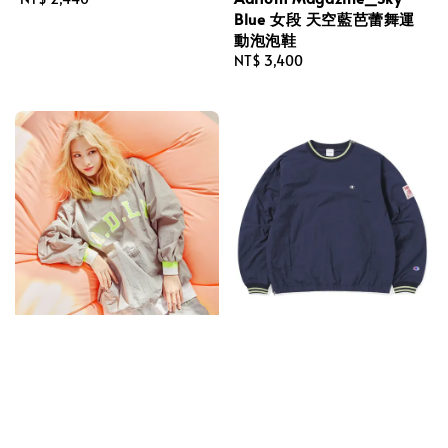
Blue 女段 天空藍芭蕾舞運
price
動泡泡鞋
Regular
NT$ 3,400
price