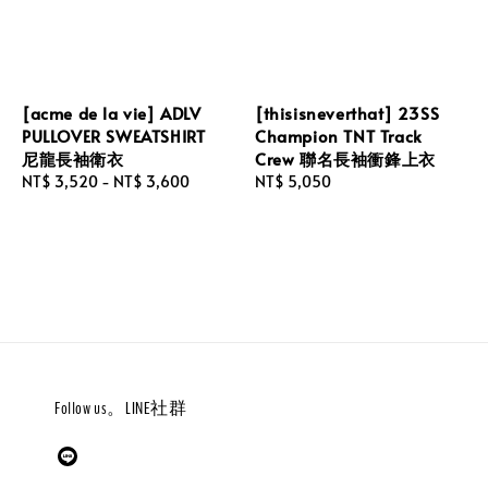
[acme de la vie] ADLV
[thisisneverthat] 23SS
PULLOVER SWEATSHIRT
Champion TNT Track
尼龍長袖衛衣
Crew 聯名長袖衝鋒上衣
Regular
NT$ 3,520
-
NT$ 3,600
Regular
NT$ 5,050
price
price
Follow us。LINE社群