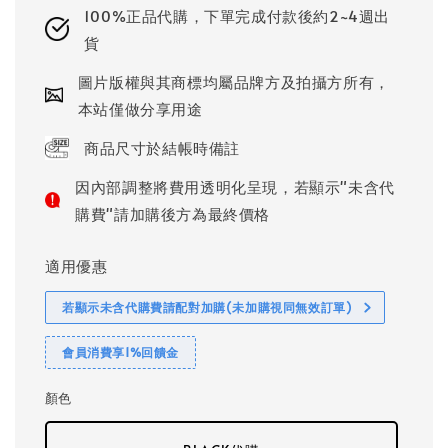
100%正品代購，下單完成付款後約2~4週出
貨
圖片版權與其商標均屬品牌方及拍攝方所有，
本站僅做分享用途
商品尺寸於結帳時備註
因內部調整將費用透明化呈現，若顯示"未含代
購費"請加購後方為最終價格
適用優惠
若顯示未含代購費請配對加購(未加購視同無效訂單)
會員消費享1%回饋金
顏色