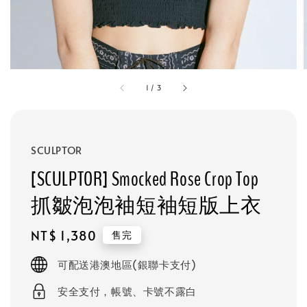
1
/
3
SCULPTOR
[SCULPTOR] Smocked Rose Crop Top
抓皺泡泡袖短袖短版上衣
Regular
NT$ 1,380
售完
price
可配送港澳地區(銀聯卡支付)
安全支付，帳號、卡號不露白