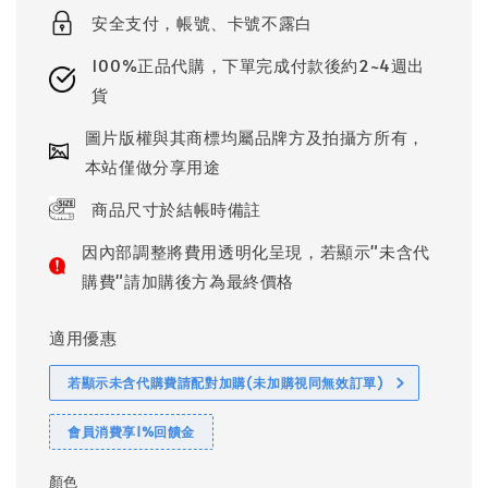
安全支付，帳號、卡號不露白
100%正品代購，下單完成付款後約2~4週出
貨
圖片版權與其商標均屬品牌方及拍攝方所有，
本站僅做分享用途
商品尺寸於結帳時備註
因內部調整將費用透明化呈現，若顯示"未含代
購費"請加購後方為最終價格
適用優惠
若顯示未含代購費請配對加購(未加購視同無效訂單)
會員消費享1%回饋金
顏色