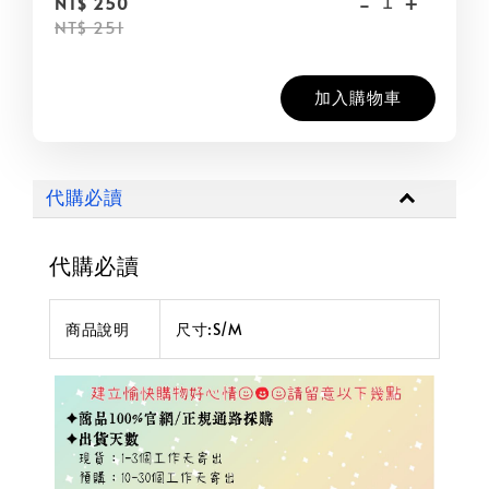
-
+
NT$ 250
NT$ 251
加入購物車
代購必讀
代購必讀
商品說明
尺寸:S/M