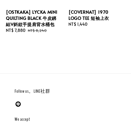
[OSTKAKA] LYCKA MINI
[COVERNAT] 1970
QUILTING BLACK 牛皮綁
LOGO TEE 短袖上衣
結V斜紋手提肩背水桶包
Regular
NT$ 1,440
Sale
NT$ 7,880
Regular
price
NT$ 8,240
price
price
Follow us。LINE社群
We accept