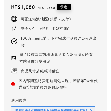
Sale
NT$ 1,080
Regular
優惠
NT$ 1,380
price
price
可配送港澳地區(銀聯卡支付)
安全支付，帳號、卡號不露白
100%正品代購，下單完成付款後約2~4週出
貨
圖片版權與其商標均屬品牌方及拍攝方所有，
本站僅做分享用途
商品尺寸於結帳時備註
因內部調整將費用透明化呈現，若顯示"未含代
購費"請加購後方為最終價格
適用優惠
若顯示未含代購費請配對加購(未加購視同無效訂單)