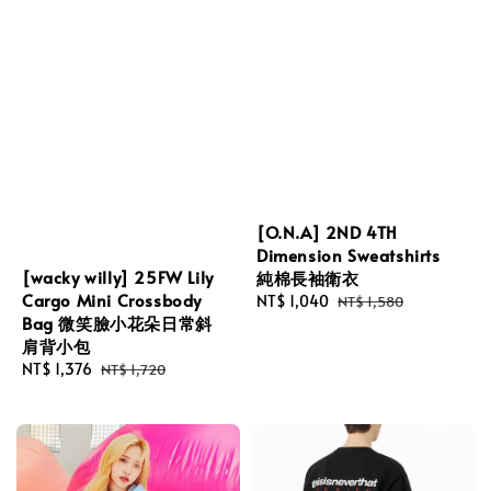
[O.N.A] 2ND 4TH
Dimension Sweatshirts
[wacky willy] 25FW Lily
純棉長袖衛衣
Cargo Mini Crossbody
Sale
NT$ 1,040
Regular
NT$ 1,580
Bag 微笑臉小花朵日常斜
price
price
肩背小包
Sale
NT$ 1,376
Regular
NT$ 1,720
price
price