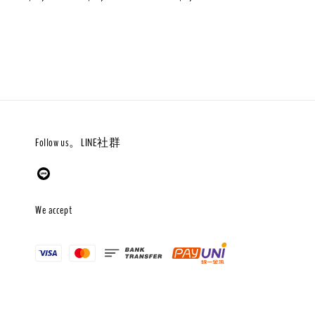
price
price
Follow us。LINE社群
We accept