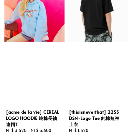
[acme de la vie] CEREAL
[thisisneverthat] 22SS
LOGO HOODIE 純棉長袖
DSN-Logo Tee 純棉短袖
連帽T
上衣
Regular
NT$ 3,520
-
NT$ 3,600
Regular
NT$ 1,520