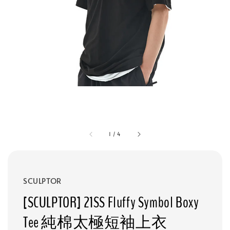
1
/
4
SCULPTOR
[SCULPTOR] 21SS Fluffy Symbol Boxy
Tee 純棉太極短袖上衣