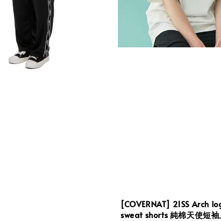
[COVERNAT] 21SS Arch lo
sweat shorts 純棉天使短