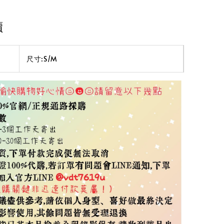
讀
尺寸:S/M