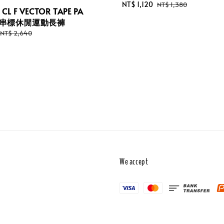
Sale
NT$ 1,120
Regular
NT$ 1,380
 CL F VECTOR TAPE PA
price
price
 側串標休閒運動長褲
Regular
NT$ 2,640
price
We accept