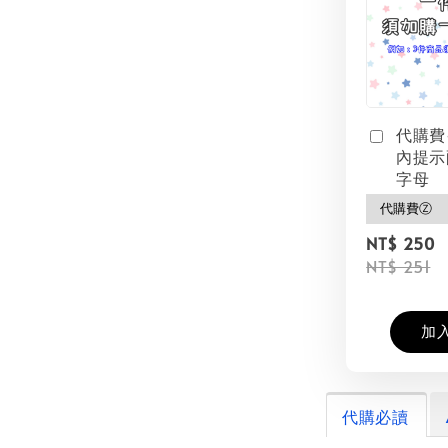
代購費
內提示
字母
NT$ 250
NT$ 251
加
代購必讀