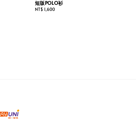
短版POLO衫
Regular
NT$ 1,600
price