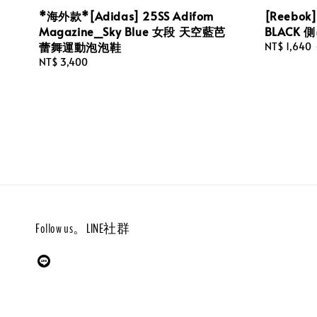
*海外款*[Adidas] 25SS Adifom
[Reebok]
Magazine_Sky Blue 女段 天空藍芭
BLACK
蕾舞運動泡泡鞋
Sale
NT$ 1,640
price
Regular
NT$ 3,400
price
Follow us。LINE社群