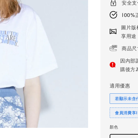
安全支
100
圖片版
享用途
商品尺
因內部
購後方
適用優惠
若顯示未含
會員消費享
顏色