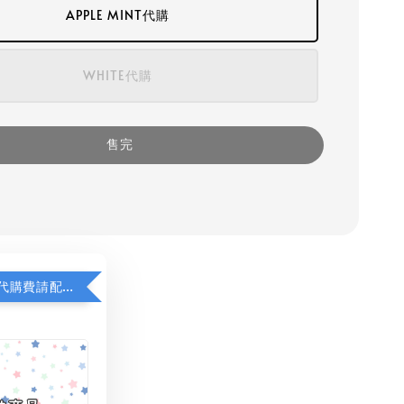
APPLE MINT代購
WHITE代購
售完
若顯示未含代購費請配對加購(未加購視同無效訂單)