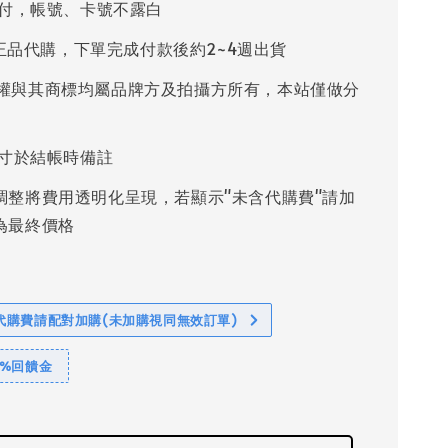
付，帳號、卡號不露白
%正品代購，下單完成付款後約2~4週出貨
權與其商標均屬品牌方及拍攝方所有，本站僅做分
寸於結帳時備註
調整將費用透明化呈現，若顯示"未含代購費"請加
為最終價格
代購費請配對加購(未加購視同無效訂單)
1%回饋金