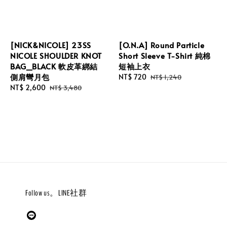
[NICK&NICOLE] 23SS
[O.N.A] Round Particle
NICOLE SHOULDER KNOT
Short Sleeve T-Shirt 純棉
BAG_BLACK 軟皮革綁結
短袖上衣
側肩彎月包
Sale
NT$ 720
Regular
NT$ 1,240
Sale
NT$ 2,600
Regular
price
price
NT$ 3,480
price
price
Follow us。LINE社群