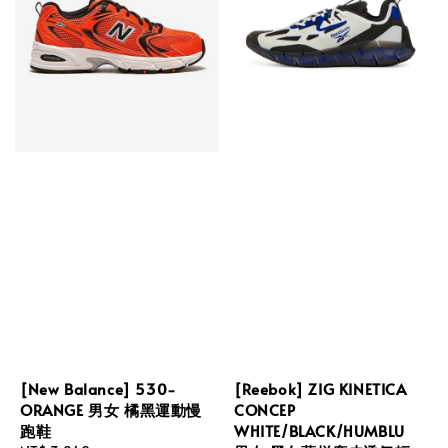
[New Balance] 530-
[Reebok] ZIG KINETICA
ORANGE 男女 橘黑運動慢
CONCEP
跑鞋
WHITE/BLACK/HUMBLU