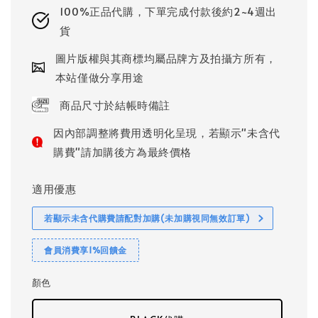
100%正品代購，下單完成付款後約2~4週出
貨
圖片版權與其商標均屬品牌方及拍攝方所有，
本站僅做分享用途
商品尺寸於結帳時備註
因內部調整將費用透明化呈現，若顯示"未含代
購費"請加購後方為最終價格
適用優惠
若顯示未含代購費請配對加購(未加購視同無效訂單)
會員消費享1%回饋金
顏色