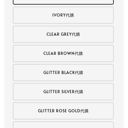
IVORY代購
CLEAR GREY代購
CLEAR BROWN代購
GLITTER BLACK代購
GLITTER SILVER代購
GLITTER ROSE GOLD代購