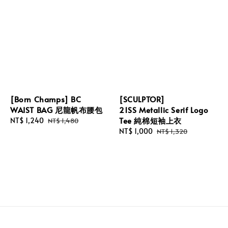
[Born Champs] BC
[SCULPTOR]
WAIST BAG 尼龍帆布腰包
21SS Metallic Serif Logo
Tee 純棉短袖上衣
Sale
NT$ 1,240
Regular
NT$ 1,480
price
price
Sale
NT$ 1,000
Regular
NT$ 1,320
price
price