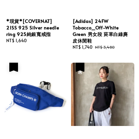
*現貨*[COVERNAT]
[Adidas] 24FW
21SS 925 Silver needle
Tobacco_Off-White
ring 925純銀寬戒指
Green 男女段 菸草白綠麂
皮休閒鞋
Regular
NT$ 1,640
price
Sale
NT$ 1,740
Regular
NT$ 3,480
price
price
優惠
優惠