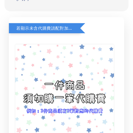
若顯示未含代購費請配對加購(未加購視同無效訂單)