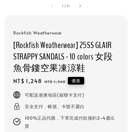
1
/
11
Rockfish Weatherwear
[Rockfish Weatherwear] 25SS GLAIR
STRAPPY SANDALS - 10 colors 女段
魚骨鏤空果凍涼鞋
Sale
NT$ 1,248
Regular
優惠
NT$ 1,560
price
price
可配送港澳地區(銀聯卡支付)
安全支付，帳號、卡號不露白
100%正品代購，下單完成付款後約2~4週出
貨