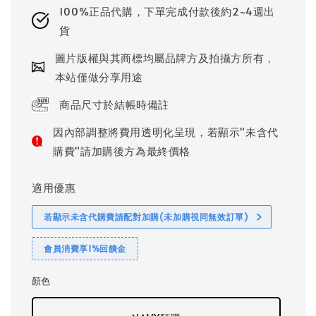
100%正品代購，下單完成付款後約2~4週出
貨
圖片版權與其商標均屬品牌方及拍攝方所有，
本站僅做分享用途
商品尺寸於結帳時備註
因內部調整將費用透明化呈現，若顯示"未含代
購費"請加購後方為最終價格
適用優惠
若顯示未含代購費請配對加購(未加購視同無效訂單)
會員消費享1%回饋金
顏色