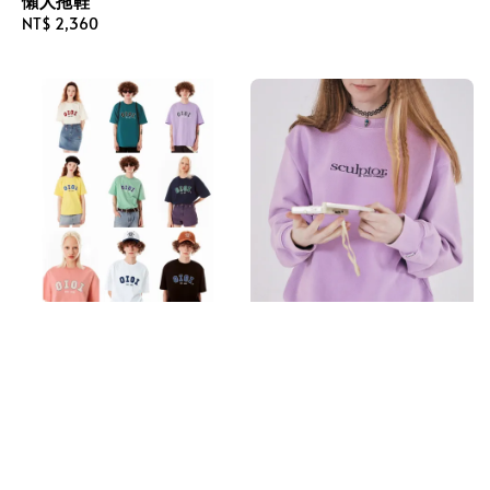
懶人拖鞋
Regular
NT$ 2,360
price