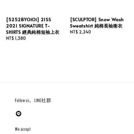
[5252BYOiOi] 21SS
[SCULPTOR] Snow Wash
2021 SIGNATURE T-
Sweatshirt 純棉長袖衛衣
SHIRTS 經典純棉短袖上衣
Regular
NT$ 2,240
Regular
NT$ 1,380
price
price
Follow us。LINE社群
We accept