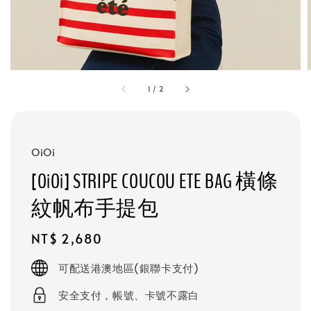
1
/
2
OiOi
[OiOi] STRIPE COUCOU ETE BAG 橫條
紋帆布手提包
Regular
NT$ 2,680
price
可配送港澳地區(銀聯卡支付)
安全支付，帳號、卡號不露白