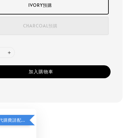
IVORY預購
CHARCOAL預購
加入購物車
若顯示未含代購費請配對加購(未加購視同無效訂單)