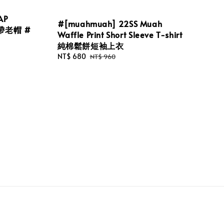
AP
#[muahmuah] 22SS Muah
長帶老帽 #
Waffle Print Short Sleeve T-shirt
純棉鬆餅短袖上衣
Sale
NT$ 680
Regular
NT$ 960
price
price