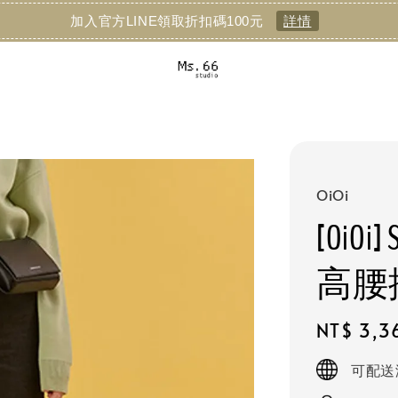
加入官方LINE領取折扣碼100元
詳情
OiOi
[OiOi]
高腰
Regular
NT$ 3,3
price
可配送