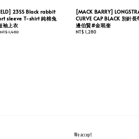
ELD] 23SS Black rabbit
[MACK BARRY] LONGSTR
ort sleeve T-shirt 純棉兔
CURVE CAP BLACK 別針
短袖上衣
邊伯賢#金珉奎
Regular
Regular
NT$ 1,280
NT$ 1,480
price
price
We accept