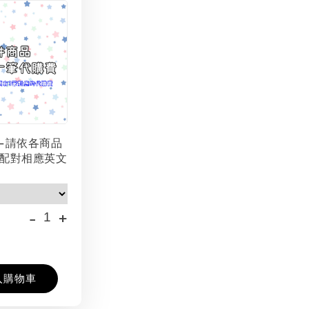
-請依各商品
配對相應英文
-
+
入購物車