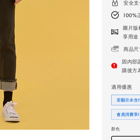
安全支
100
圖片版
享用途
商品尺
因內部
購後方
適用優惠
若顯示未含
會員消費享
顏色