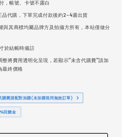
付，帳號、卡號不露白
%正品代購，下單完成付款後約2~4週出貨
權與其商標均屬品牌方及拍攝方所有，本站僅做分
寸於結帳時備註
調整將費用透明化呈現，若顯示"未含代購費"請加
為最終價格
代購費請配對加購(未加購視同無效訂單)
1%回饋金