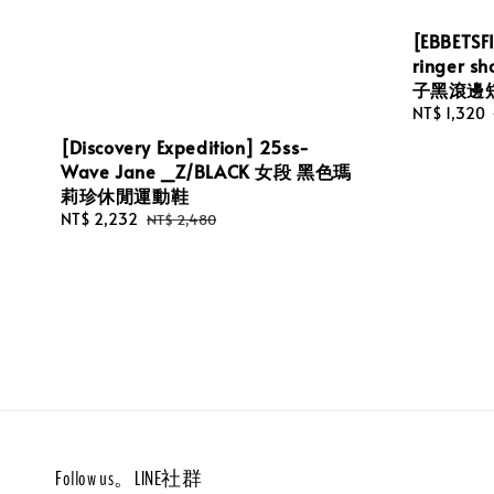
[EBBETSFI
ringer sh
子黑滾邊
Sale
NT$ 1,320
price
[Discovery Expedition] 25ss-
Wave Jane _Z/BLACK 女段 黑色瑪
莉珍休閒運動鞋
Sale
NT$ 2,232
Regular
NT$ 2,480
price
price
Follow us。LINE社群