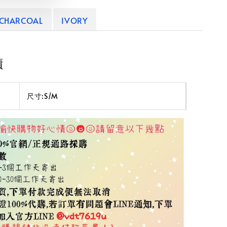
CHARCOAL
IVORY
讀
尺寸:S/M