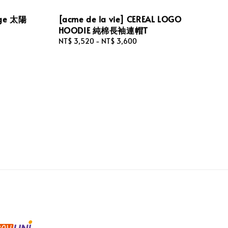
ige 太陽
[acme de la vie] CEREAL LOGO
HOODIE 純棉長袖連帽T
Regular
NT$ 3,520
-
NT$ 3,600
price