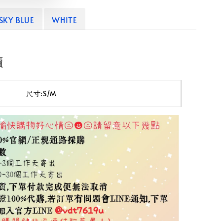
SKY BLUE
WHITE
讀
尺寸:S/M