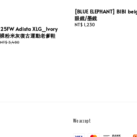
[BLUE ELEPHANT] BIBI be
眼鏡/墨鏡
Regular
NT$ 1,230
 25FW Adista XLG_Ivory
price
女段 裸粉米灰復古運動老爹鞋
Regular
NT$ 3,480
price
We accept