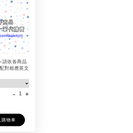
-請依各商品
配對相應英文
-
+
入購物車