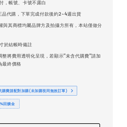
付，帳號、卡號不露白
%正品代購，下單完成付款後約2~4週出貨
權與其商標均屬品牌方及拍攝方所有，本站僅做分
寸於結帳時備註
調整將費用透明化呈現，若顯示"未含代購費"請加
為最終價格
代購費請配對加購(未加購視同無效訂單)
1%回饋金