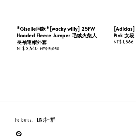
*Giselle同款*[wacky willy] 25FW
[Adidas]
Hooded Fleece Jumper 毛絨火柴人
Pink 
長袖連帽外套
Sale
NT$ 1,566
price
Sale
NT$ 2,440
Regular
NT$ 3,050
price
price
Follow us。LINE社群