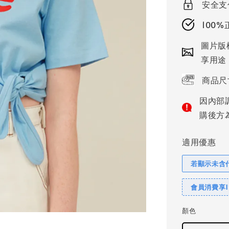
安全支
100
圖片版
享用途
商品尺
因內部
購後方
適用優惠
若顯示未含
會員消費享
顏色