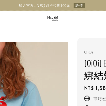
加入官方LINE領取折扣碼100元
詳情
OiOi
[OiOi
綁結
Regular
NT$ 1,5
price
可配送