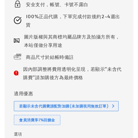
安全支付，帳號、卡號不露白
100%正品代購，下單完成付款後約2~4週出
貨
圖片版權與其商標均屬品牌方及拍攝方所有，
本站僅做分享用途
商品尺寸於結帳時備註
因內部調整將費用透明化呈現，若顯示"未含代
購費"請加購後方為最終價格
適用優惠
若顯示未含代購費請配對加購(未加購視同無效訂單)
會員消費享1%回饋金
選項