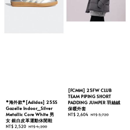
[FCMM] 25FW CLUB
TEAM PIPING SHORT
*海外款*[Adidas] 25SS
PADDING JUMPER 羽絲絨
Gazelle Indoor_Silver
保暖外套
Metallic Core White 男
Sale
NT$ 2,604
Regular
NT$ 3,720
女 銀白皮革運動休閒鞋
price
price
Sale
NT$ 2,520
Regular
NT$ 4,200