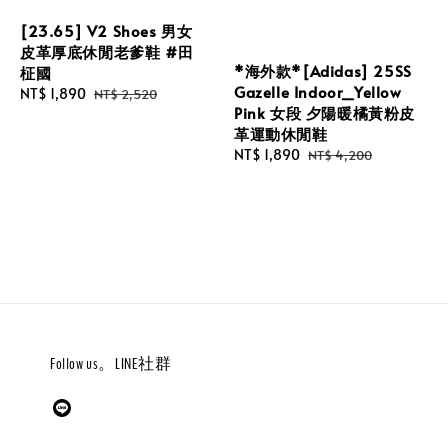
[23.65] V2 Shoes 男女
皮革厚底休閒老爹鞋 #田
*海外款*[Adidas] 25SS
柾國
Gazelle Indoor_Yellow
Sale
NT$ 1,890
Regular
NT$ 2,520
Pink 女段 夕陽暖橘黃粉皮
price
price
革運動休閒鞋
Sale
NT$ 1,890
Regular
NT$ 4,200
price
price
Follow us。LINE社群