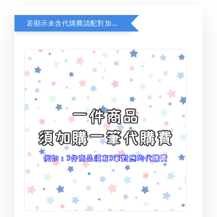
若顯示未含代購費請配對加購(未加購視同無效訂單)