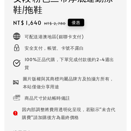
鞋/拖鞋
Sale
NT$ 1,640
Regular
優惠
NT$ 2,780
price
price
可配送港澳地區(銀聯卡支付)
安全支付，帳號、卡號不露白
100%正品代購，下單完成付款後約2~4週出
貨
圖片版權與其商標均屬品牌方及拍攝方所有，
本站僅做分享用途
商品尺寸於結帳時備註
因內部調整將費用透明化呈現，若顯示"未含代
購費"請加購後方為最終價格